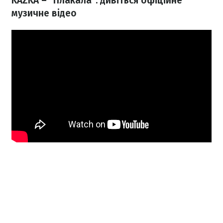
KAZKA – "Плакала": дивіться офіційне
музичне відео