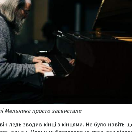
і Мельника просто засвистали
ін ледь зводив кінці з кінцями. Не було навіть щ