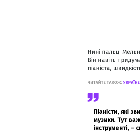
Нині пальці Мельн
Він навіть придум
піаніста, швидкіс
ЧИТАЙТЕ ТАКОЖ:
УКРАЇН
Піаністи, які 
музики. Тут ва
інструменті,
– с