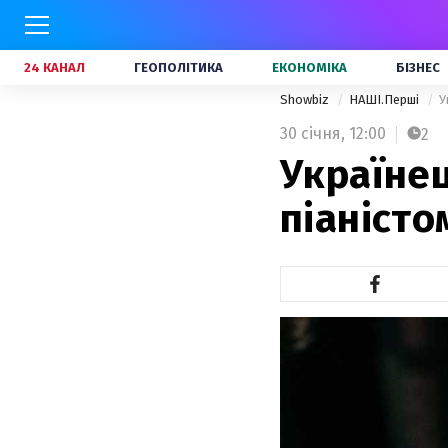
24 КАНАЛ
ГЕОПОЛІТИКА
ЕКОНОМІКА
БІЗНЕС
Showbiz
НАШІ.Перші
У
30 січня,
12:00
2
Україне
піаністо