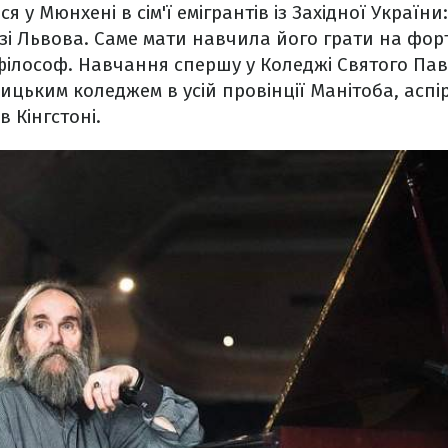
у Мюнхені в сім'ї емігрантів із Західної України
 зі Львова. Саме мати навчила його грати на фор
філософ. Навчання спершу у Коледжі Святого Па
цьким коледжем в усій провінції Манітоба, аспі
в Кінгстоні.