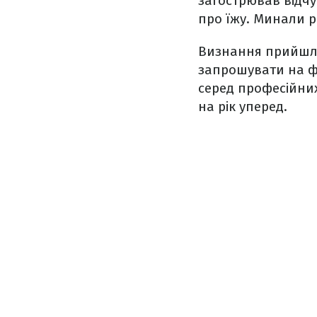
загострював відчу
про їжу. Минали р
Визнання прийшло
запрошувати на фе
серед професійних
на рік уперед.