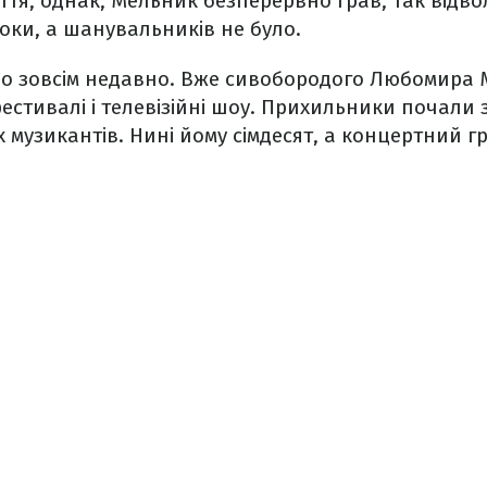
ття, однак, Мельник безперервно грав, так відвол
оки, а шанувальників не було.
 зовсім недавно. Вже сивобородого Любомира
стивалі і телевізійні шоу. Прихильники почали з
 музикантів. Нині йому сімдесят, а концертний 