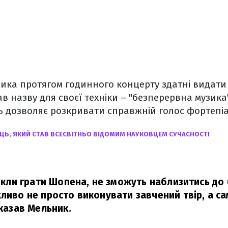
ика протягом годинного концерту здатні видати 1
ав назву для своєї техніки – "безперервна музика
ть дозволяє розкривати справжній голос фортепі
ЕЦЬ, ЯКИЙ СТАВ ВСЕСВІТНЬО ВІДОМИМ НАУКОВЦЕМ СУЧАСНОСТІ
звикли грати Шопена, не зможуть наблизитись до
жливо не просто виконувати завчений твір, а са
казав Мельник.