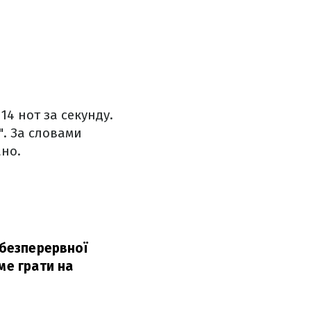
4 нот за секунду.
". За словами
ано.
 безперервної
ме грати на