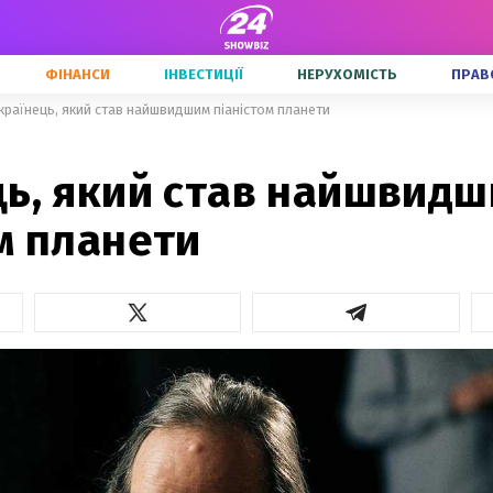
ФІНАНСИ
ІНВЕСТИЦІЇ
НЕРУХОМІСТЬ
ПРАВ
країнець, який став найшвидшим піаністом планети
ць, який став найшвид
м планети