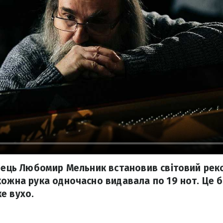
їнець Любомир Мельник встановив світовий реко
кожна рука одночасно видавала по 19 нот. Це б
е вухо.