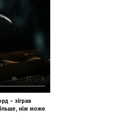
рд – зіграв
ільше, ніж може