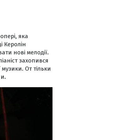
опері, яка
і Керолін
ати нові мелодії.
піаніст захопився
 музики. От тільки
ли.