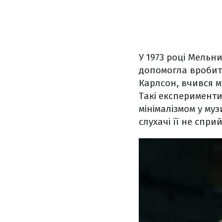
У 1973 році Мельн
допомогла вробити
Карлсон, вчився му
Такі експерименти
мінімалізмом у му
слухачі її не спр