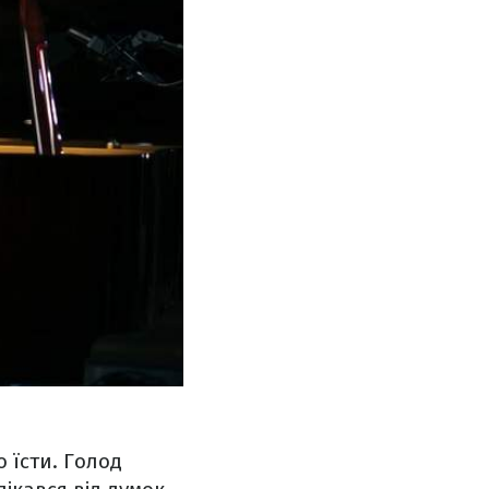
о їсти. Голод