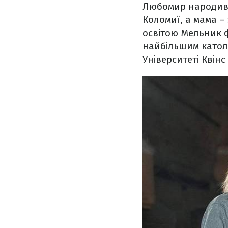
Любомир народився 
Коломиї, а мама –
освітою Мельник 
найбільшим католи
Університеті Квінс 