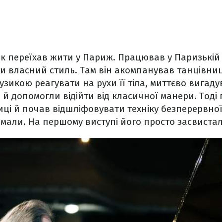
ик переїхав жити у Париж. Працював у Паризькій 
 власний стиль. Там він акомпанував танцівниц
зикою реагувати на рухи її тіла, миттєво вигадув
 й допомогли відійти від класичної манери. Тоді 
зиці й почав відшліфовувати техніку безперервної
иймали. На першому виступі його просто засвиста