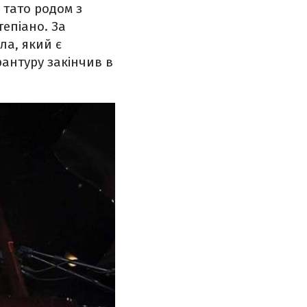
: тато родом з
тепіано. За
вла
,
який є
рантуру закінчив в