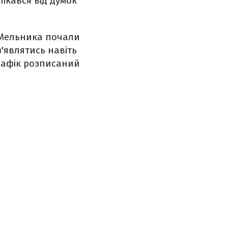
ікався від думок
 Мельника почали
'являтись навіть
графік розписаний