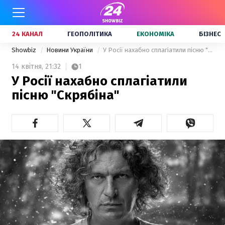
24 КАНАЛ
ГЕОПОЛІТИКА
ЕКОНОМІКА
БІЗНЕС
Showbiz
Новини України
У Росії нахабно сплагіатили пісню "Скрябіна"
14 квітня,
21:32
1
У Росії нахабно сплагіатили
пісню "Скрябіна"