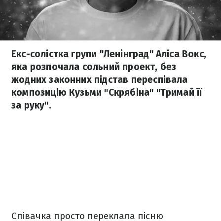
Екс-солістка групи "Ленінград" Аліса Вокс,
яка розпочала сольний проект, без
жодних законних підстав переспівала
композицію Кузьми "Скрябіна" "Тримай її
за руку".
Співачка просто переклала пісню