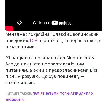
Менеджер "Скрябіна" Олексій Зволинський
повідомив
ТСН
, що такі дії, швидше за все, є
незаконними.
"Я направлю посилання до Moonrecords.
Але до них ніхто не звертався із цим
питанням, а вони є правовласниками цієї
пісні. Я розумію, що був повинен", —
зазначив він.
ЧИТАЙТЕ ТАКОЖ:
ПАМ’ЯТІ КУЗЬМИ: ТОП-МАТЕРІАЛИ ПРО
МУЗИКАНТА