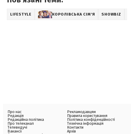
Пов'язані теми:
LIFESTYLE
КОРОЛІВСЬКА СІМ'Я
SHOWBIZ
ФО
Про нас
Рекламодавцям
Редакція
Правила користування
Редакційна політика
Політика конфіденційності
Про телеканал
Технічна інформація
Телеведучі
Контакти
Вакансії
Архів