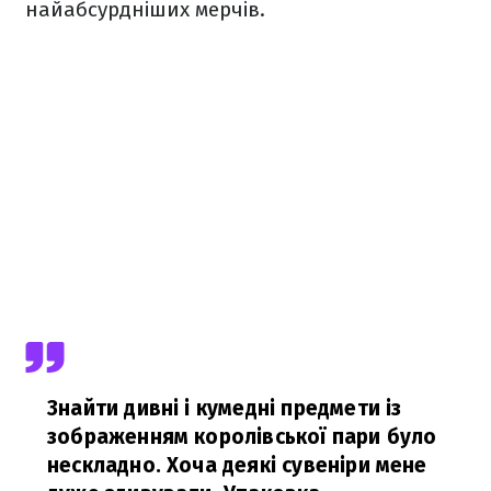
найабсурдніших мерчів.
Знайти дивні і кумедні предмети із
зображенням королівської пари було
нескладно. Хоча деякі сувеніри мене