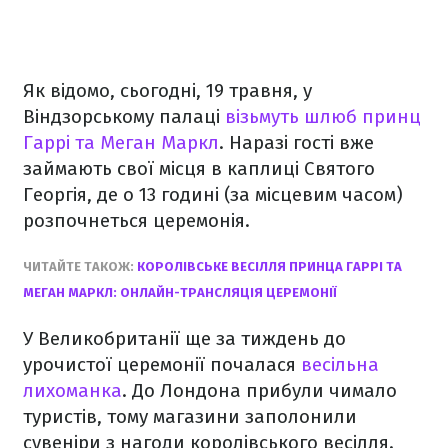
Як відомо, сьогодні, 19 травня, у
Віндзорському палаці
візьмуть шлюб принц
Гаррі та Меган Маркл
. Наразі гості вже
займають свої місця в каплиці Святого
Георгія, де о 13 годині (за місцевим часом)
розпочнеться церемонія.
ЧИТАЙТЕ ТАКОЖ:
КОРОЛІВСЬКЕ ВЕСІЛЛЯ ПРИНЦА ГАРРІ ТА
МЕГАН МАРКЛ: ОНЛАЙН-ТРАНСЛЯЦІЯ ЦЕРЕМОНІЇ
У Великобританії ще за тиждень до
урочистої церемонії почалася
весільна
лихоманка
. До Лондона прибули чимало
туристів, тому магазини заполонили
сувеніри з нагоди королівського весілля.