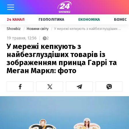
24 КАНАЛ
ГЕОПОЛІТИКА
ЕКОНОМІКА
БІЗНЕС
Showbiz
Новини світу
У мережі кепкують з найбезглуздіших товарів із зображенням принца Гаррі та Меган Маркл: фото
19 травня,
12:56
2
У мережі кепкують з
найбезглуздіших товарів із
зображенням принца Гаррі та
Меган Маркл: фото