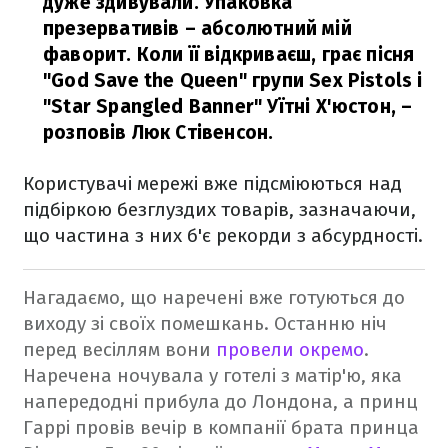
дуже здивували. Упаковка
презервативів – абсолютний мій
фаворит. Коли її відкриваєш, грає пісня
"God Save the Queen" групи Sex Pistols і
"Star Spangled Banner" Уїтні Х'юстон,
–
розповів Люк Стівенсон.
Користувачі мережі вже підсміюються над
підбіркою безглуздих товарів, зазначаючи,
що частина з них б'є рекорди з абсурдності.
Нагадаємо, що наречені вже готуються до
виходу зі своїх помешкань. Останню ніч
перед весіллям вони
провели окремо
.
Наречена ночувала у готелі з матір'ю, яка
напередодні прибула до Лондона, а принц
Гаррі провів вечір в компанії брата принца