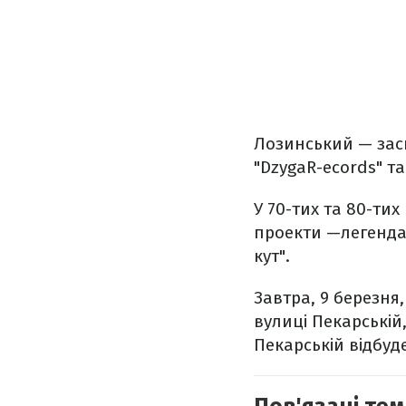
Лозинський — засн
"DzygaR-ecords" т
У 70-тих та 80-тих
проекти —легендар
кут".
Завтра, 9 березня,
вулиці Пекарській,
Пекарській відбуд