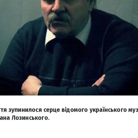
ття зупинилося серце відомого українського муз
ана Лозинського.