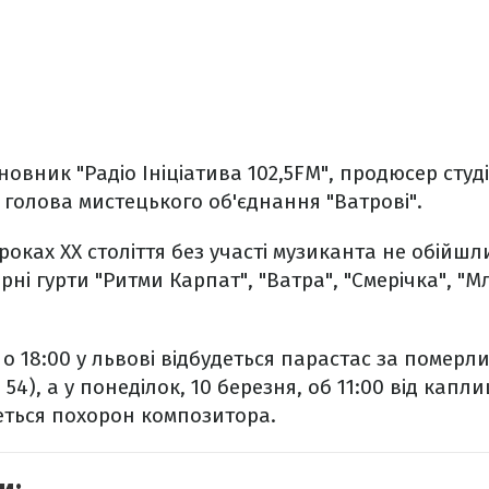
овник "Радіо Ініціатива 102,5FM", продюсер студі
а голова мистецького об'єднання "Ватрові".
 роках ХХ століття без участі музиканта не обійшл
ні гурти "Ритми Карпат", "Ватра", "Смерічка", "М
 о 18:00 у львові відбудеться парастас за померл
 54), а у понеділок, 10 березня, об 11:00 від капли
еться похорон композитора.