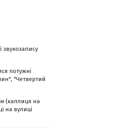
ї звукозапису
ися потужні
лин", "Четвертий
им (каплиця на
ці на вулиці