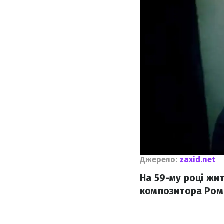
Джерело:
zaxid.net
На 59-му році жи
композитора Ром