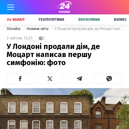
24 КАНАЛ
ГЕОПОЛІТИКА
ЕКОНОМІКА
БІЗНЕС
Showbiz
Новини світу
У Лондоні продали дім, де Моцарт написав першу симфонію: фото
3 квітня,
13:23
2
У Лондоні продали дім, де
Моцарт написав першу
симфонію: фото