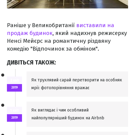
Раніше у Великобританії
виставили на
продаж будинок
, який надихнув режисерку
Ненсі Мейєрс на романтичну різдвяну
комедію "Відпочинок за обміном".
ДИВІТЬСЯ ТАКОЖ:
Як трухлявий сарай перетворити на особняк
2 квіт
мрії: фотопорівняння вражає
2019
Як виглядає і чим особливий
1 квіт
найпопулярніший будинок на Airbnb
2019