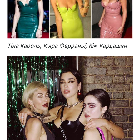
Тіна Кароль, К'яра Ферраньї, Кім Кардашян