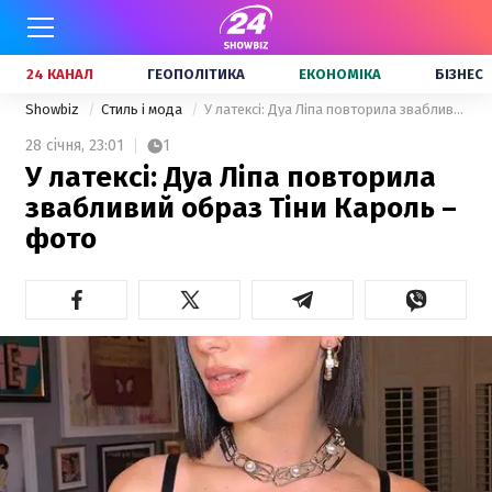
24 КАНАЛ
ГЕОПОЛІТИКА
ЕКОНОМІКА
БІЗНЕС
Showbiz
Стиль і мода
У латексі: Дуа Ліпа повторила звабливий образ Тіни Кароль – фото
28 січня,
23:01
1
У латексі: Дуа Ліпа повторила
звабливий образ Тіни Кароль –
фото