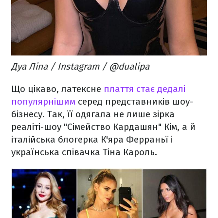
Дуа Ліпа / Instagram / @dualipa
Що цікаво, латексне
плаття стає дедалі
популярнішим
серед представників шоу-
бізнесу. Так, її одягала не лише зірка
реаліті-шоу "Сімейство Кардашян" Кім, а й
італійська блогерка К'яра Ферраньї і
українська співачка Тіна Кароль.