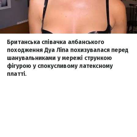
Британська співачка албанського
походження Дуа Ліпа похизувалася перед
шанувальниками у мережі стрункою
фігурою у спокусливому латексному
платті.