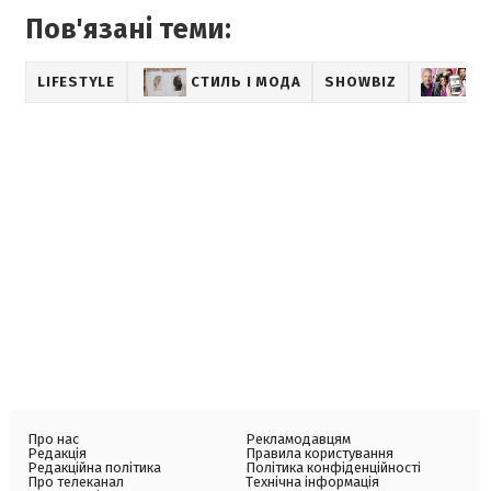
Пов'язані теми:
LIFESTYLE
СТИЛЬ І МОДА
SHOWBIZ
М
Про нас
Рекламодавцям
Редакція
Правила користування
Редакційна політика
Політика конфіденційності
Про телеканал
Технічна інформація