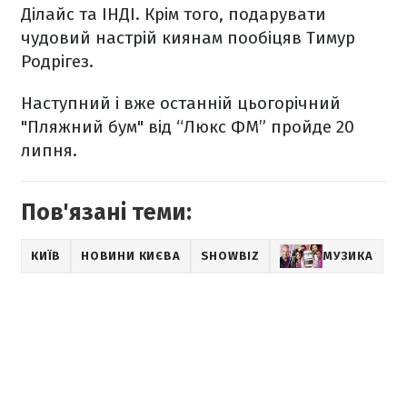
Ділайс та ІНДІ. Крім того, подарувати
чудовий настрій киянам пообіцяв Тимур
Родрігез.
Наступний і вже останній цьогорічний
"Пляжний бум" від “Люкс ФМ” пройде 20
липня.
Пов'язані теми:
КИЇВ
НОВИНИ КИЄВА
SHOWBIZ
МУЗИКА