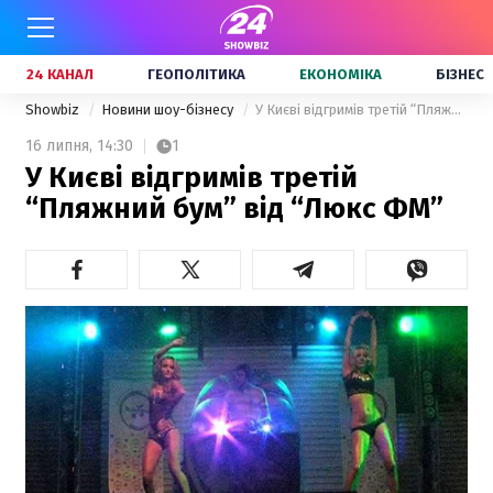
24 КАНАЛ
ГЕОПОЛІТИКА
ЕКОНОМІКА
БІЗНЕС
Showbiz
Новини шоу-бізнесу
У Києві відгримів третій “Пляжний бум” від “Люкс ФМ”
16 липня,
14:30
1
У Києві відгримів третій
“Пляжний бум” від “Люкс ФМ”