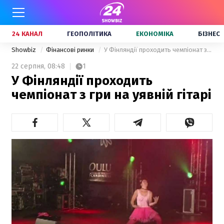
24 КАНАЛ
ГЕОПОЛІТИКА
ЕКОНОМІКА
БІЗНЕС
Showbiz
Фінансові ринки
У Фінляндії проходить чемпіонат з гри на уявній гітарі
22 серпня,
08:48
1
У Фінляндії проходить
чемпіонат з гри на уявній гітарі