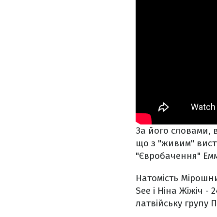
За його словами, 
що з "живим" вист
"Євробачення" Емм
Натомість Мірошни
See і Ніна Жіжіч -
латвійську групу П