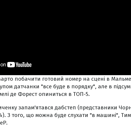
варто побачити готовий номер на сцені в Мальме
упом датчанки "все буде в порядку", але в підсу
елі де Форест опиниться в ТОП-5.
ченку запам'ятався дабстеп (представники Чорн
 24). З того, що можна буде слухати "в машині", Ти
еР.