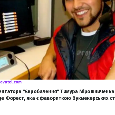
evatel.com
ентатора "Євробачення" Тимура Мірошниченка
де Форест, яка є фавориткою букмекерських ст