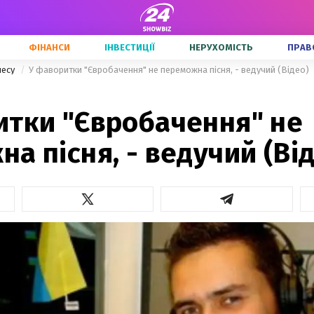
ФІНАНСИ
ІНВЕСТИЦІЇ
НЕРУХОМІСТЬ
ПРАВ
несу
У фаворитки "Євробачення" не переможна пісня, - ведучий (Відео)
итки "Євробачення" не
а пісня, - ведучий (Ві