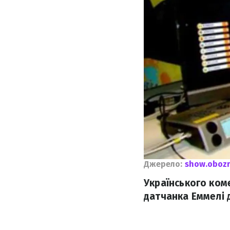
Джерело:
show.obozr
Українського ком
датчанка Еммелі 