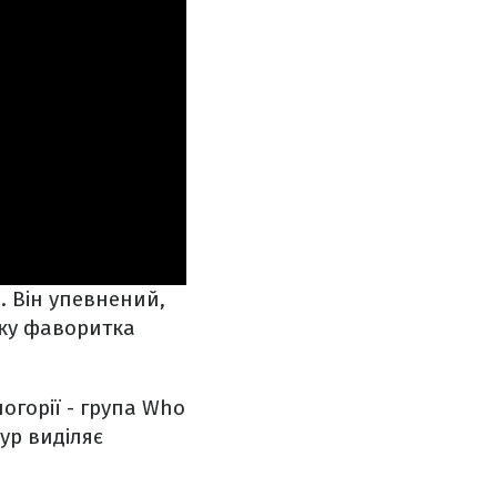
. Він упевнений,
мку фаворитка
огорії - група Who
мур виділяє