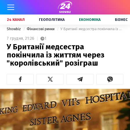
24 КАНАЛ
ГЕОПОЛІТИКА
ЕКОНОМІКА
БІЗНЕС
Showbiz
Фінансові ринки
У Британії медсестра покінчила із життям через "королівський" розіграш
7 грудня,
21:26
1
У Британії медсестра
покінчила із життям через
"королівський" розіграш