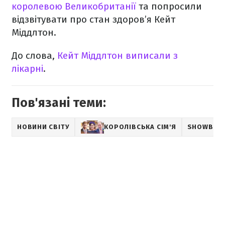
королевою Великобританії
та попросили
відзвітувати про стан здоров’я Кейт
Міддлтон.
До слова,
Кейт Міддлтон виписали з
лікарні
.
Пов'язані теми:
НОВИНИ СВІТУ
КОРОЛІВСЬКА СІМ'Я
SHOWBIZ