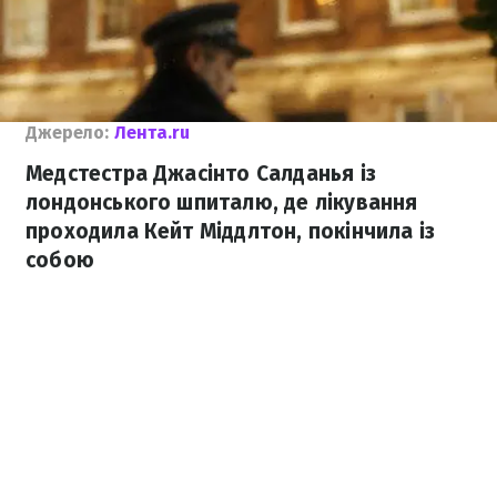
Джерело:
Лента.ru
Медстестра Джасінто Салданья із
лондонського шпиталю, де лікування
проходила Кейт Міддлтон, покінчила із
собою