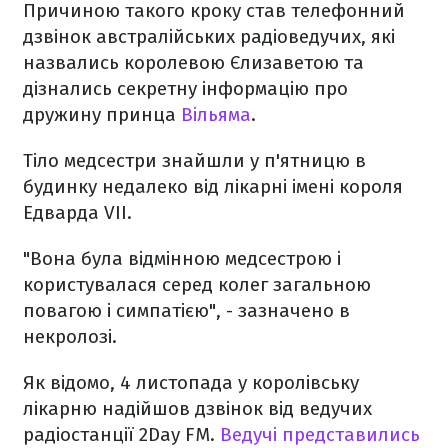
Причиною такого кроку став телефонний
дзвінок австралійських радіоведучих, які
назвались королевою Єлизаветою та
дізнались секретну інформацію про
дружину принца
Вільяма
.
Тіло медсестри знайшли у п'ятницю в
будинку недалеко від лікарні імені короля
Едварда VII.
"Вона була відмінною медсестрою і
користувалася серед колег загальною
повагою і симпатією", - зазначено в
некролозі.
Як відомо, 4 листопада у королівську
лікарню надійшов дзвінок від ведучих
радіостанції 2Day FM.
Ведучі представились