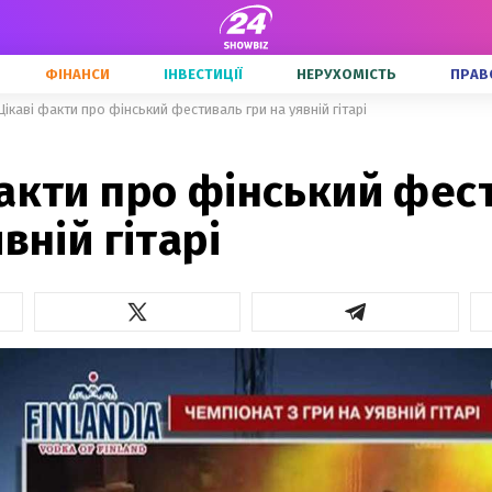
ФІНАНСИ
ІНВЕСТИЦІЇ
НЕРУХОМІСТЬ
ПРАВ
Цікаві факти про фінський фестиваль гри на уявній гітарі
факти про фінський фес
вній гітарі