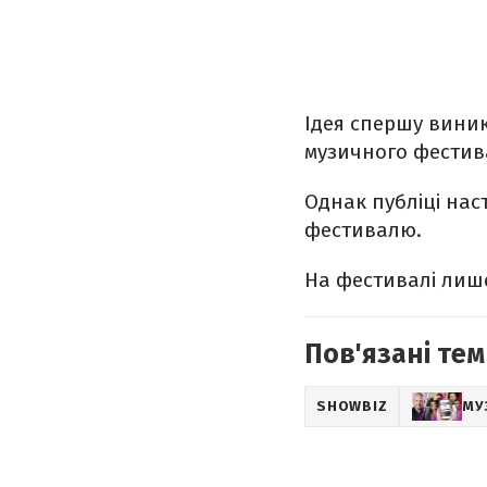
Ідея спершу виник
музичного фестива
Однак публіці нас
фестивалю.
На фестивалі лише
Пов'язані тем
SHOWBIZ
МУ