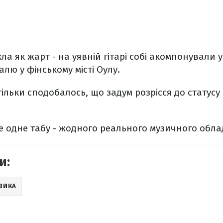
ла як жарт - на уявній гітарі собі акомпонували
лю у фінському місті Оулу.
тільки сподобалось, що задум розрісся до статус
 одне табу - жодного реального музичного обла
и:
ЗИКА