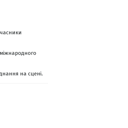
 учасники
у міжнародного
днання на сцені.