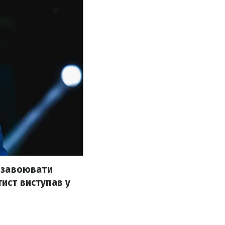
а завоювати
тист виступав у