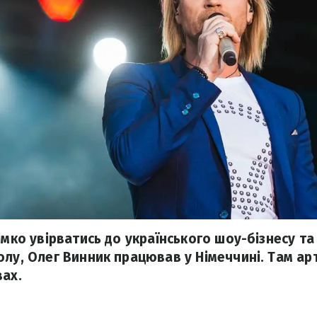
імко увірватись до українського шоу-бізнесу т
олу, Олег Винник працював у Німеччині. Там ар
вах.