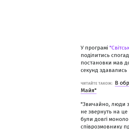
У програмі
"Світсь
поділитись спогад
постановки мав до
секунд здавались 
В обр
ЧИТАЙТЕ ТАКОЖ:
Майя"
"Звичайно, люди зн
не звернуть на це 
були довгі моноло
співрозмовнику пр