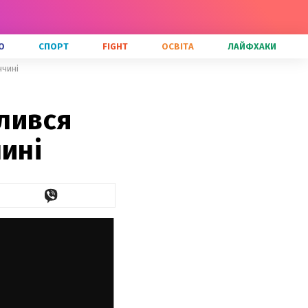
О
СПОРТ
FIGHT
ОСВІТА
ЛАЙФХАКИ
ччині
ілився
ині