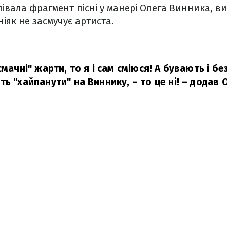
івала фрагмент пісні у манері Олега Винника, в
ніяк не засмучує артиста.
смачні" жарти, то я і сам сміюся! А бувають і б
ь "хайпанути" на Виннику, – то це ні!
– додав 