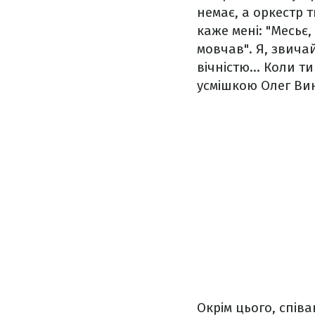
немає, а оркестр т
каже мені: "Месьє,
мовчав". Я, звича
вічністю… Коли ти 
усмішкою Олег Ви
Окрім цього, співа