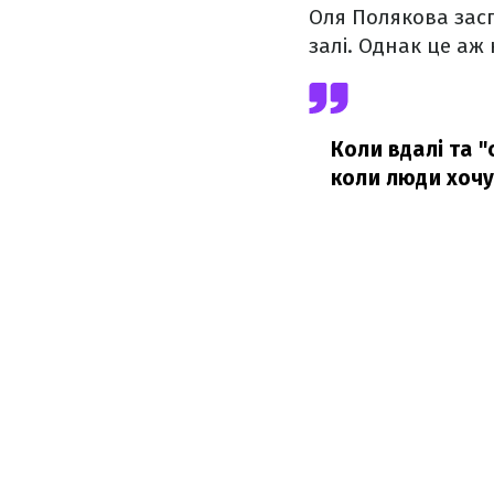
Оля Полякова засп
залі. Однак це аж 
Коли вдалі та "
коли люди хочут