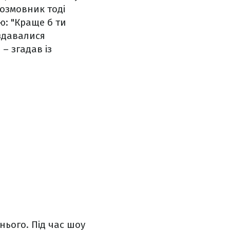
розмовник тоді
ю: "Краще б ти
 здавалися
 – згадав із
 нього. Під час шоу