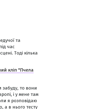
едучої та
під час
цені. Тоді кілька
ний кліп "Пчела
и забуду, то вони
ропі, і у мене там
коли я розповідаю
, а в нього тесту