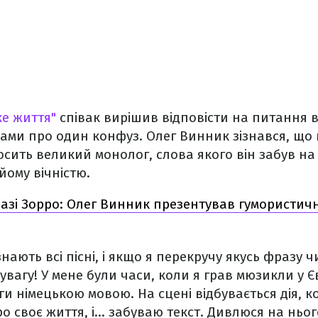
ке життя"
співак вирішив відповісти на питання в
ами про один конфуз. Олег Винник зізнався, що 
сить великий монолог, слова якого він забув на с
йому вічністю.
азі Зорро: Олег Винник презентував гумористич
ають всі пісні, і якщо я перекручу якусь фразу ч
увагу! У мене були часи, коли я грав мюзикли у Єв
ги німецькою мовою. На сцені відбувається дія, 
о своє життя, і… забуваю текст. Дивлюся на нього