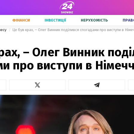
ФІНАНСИ
ІНВЕСТИЦІЇ
НЕРУХОМІСТЬ
ПРАВ
несу
Це був крах, – Олег Винник поділився спогадами про виступи в Німе
рах, – Олег Винник под
и про виступи в Німечч