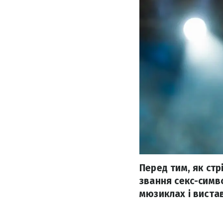
Перед тим, як стр
звання секс-симв
мюзиклах і виста