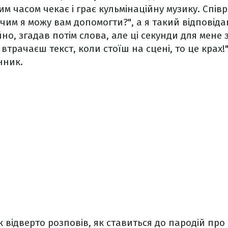
им часом чекає і грає кульмінаційну музику. Спів
 чим я можу вам допомогти?", а я такий відповіда
йно, згадав потім слова, але ці секунди для мене
втрачаєш текст, коли стоїш на сцені, то це крах!"
нник.
к відверто розповів, як ставиться до пародій про