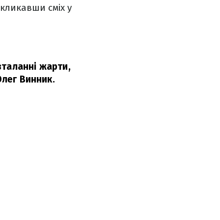
икликавши сміх у
езталанні жарти,
Олег Винник.