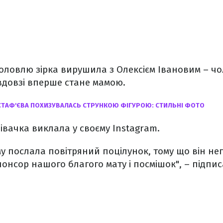
оловлю зірка вирушила з Олексієм Івановим – ч
вдовзі вперше стане мамою.
СТАФ'ЄВА ПОХИЗУВАЛАСЬ СТРУНКОЮ ФІГУРОЮ: СТИЛЬНІ ФОТО
півачка виклала у своєму Instagram.
у послала повітряний поцілунок, тому що він не
онсор нашого благого мату і посмішок", – підпи