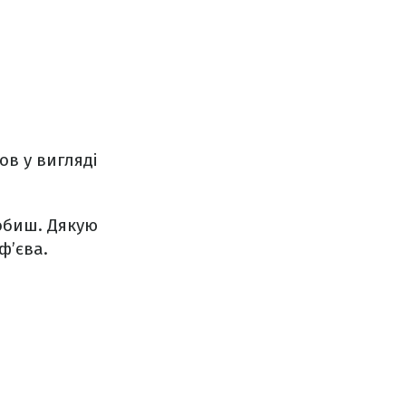
ов у вигляді
 робиш. Дякую
ф’єва.