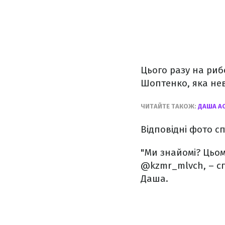
Цього разу на риб
Шоптенко, яка не
ЧИТАЙТЕ ТАКОЖ:
ДАША А
Відповідні фото с
"Ми знайомі? Цьом
@kzmr_mlvch, – сп
Даша.