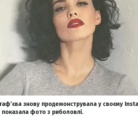
таф’єва знову продемонструвала у своєму Inst
а показала фото з риболовлі.