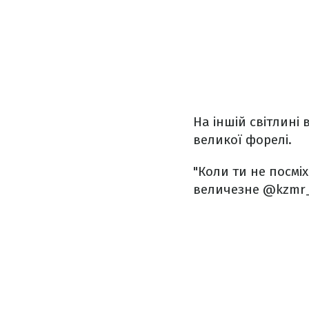
На іншій світлині
великої форелі.
"Коли ти не посміх
величезне @kzmr_