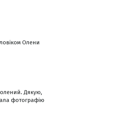
оловіком Олени
голений. Дякую,
сала фотографію