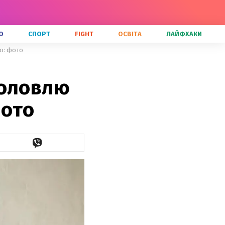
О
СПОРТ
FIGHT
ОСВІТА
ЛАЙФХАКИ
о: фото
боловлю
фото