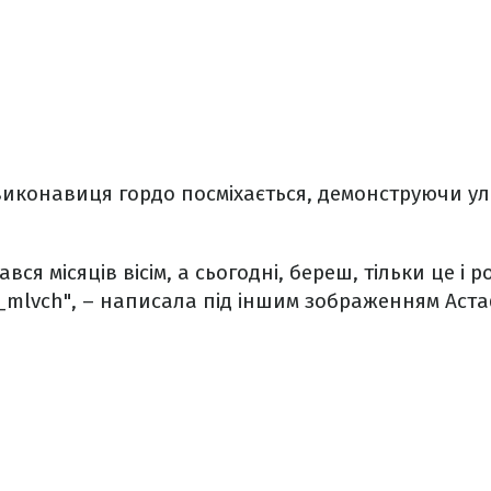
 виконавиця гордо посміхається, демонструючи ул
ався місяців вісім, а сьогодні, береш, тільки це і
mlvch", – написала під іншим зображенням Аста