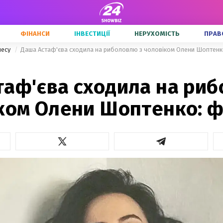
ФІНАНСИ
ІНВЕСТИЦІЇ
НЕРУХОМІСТЬ
ПРАВ
несу
Даша Астаф'єва сходила на риболовлю з чоловіком Олени Шоптенк
таф'єва сходила на ри
іком Олени Шоптенко: 