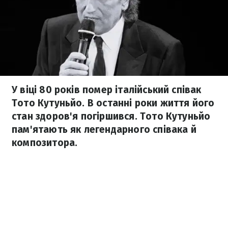
У віці 80 років помер італійський співак
Тото Кутуньйо. В останні роки життя його
стан здоров'я погіршився. Тото Кутуньйо
пам'ятають як легендарного співака й
композитора.