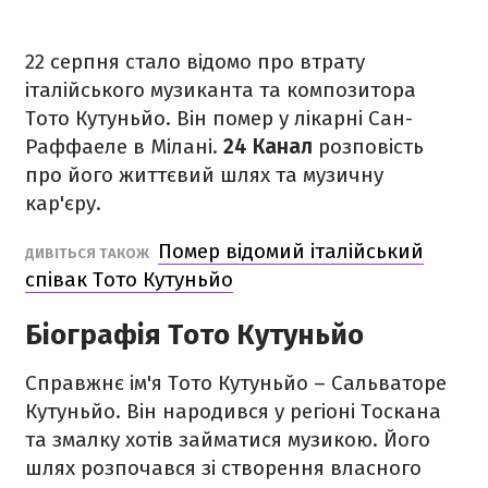
22 серпня стало відомо про втрату
італійського музиканта та композитора
Тото Кутуньйо. Він помер у лікарні Сан-
Раффаеле в Мілані.
24 Канал
розповість
про його життєвий шлях та музичну
кар'єру.
Помер відомий італійський
ДИВІТЬСЯ ТАКОЖ
співак Тото Кутуньйо
Біографія Тото Кутуньйо
Справжнє ім'я Тото Кутуньйо – Сальваторе
Кутуньйо. Він народився у регіоні Тоскана
та змалку хотів займатися музикою. Його
шлях розпочався зі створення власного