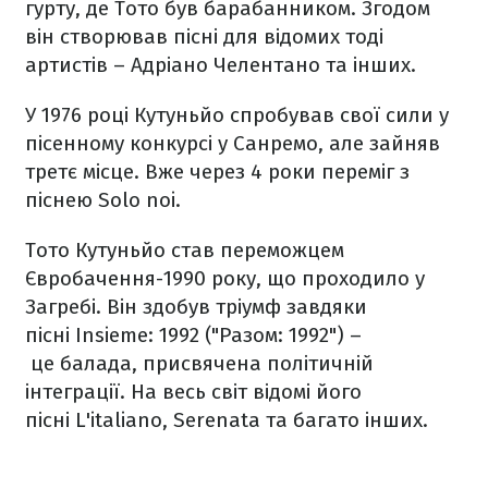
гурту, де Тото був барабанником. Згодом
він створював пісні для відомих тоді
артистів – Адріано Челентано та інших.
У 1976 році Кутуньйо спробував свої сили у
пісенному конкурсі у Санремо, але зайняв
третє місце. Вже через 4 роки переміг з
піснею Solo noi.
Тото Кутуньйо став переможцем
Євробачення-1990 року, що проходило у
Загребі. Він здобув тріумф завдяки
пісні Insieme: 1992 ("Разом: 1992") –
це балада, присвячена політичній
інтеграції. На весь світ відомі його
пісні L'italianо, Serenata та багато інших.