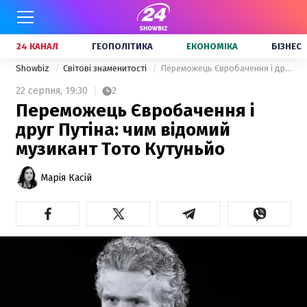
24 КАНАЛ
ГЕОПОЛІТИКА
ЕКОНОМІКА
БІЗНЕС
Showbiz
Світові знаменитості
Переможець Євробачення і друг Путіна: чим відомий музикант Тото Кутуньйо
22 серпня,
19:30
2
Переможець Євробачення і
друг Путіна: чим відомий
музикант Тото Кутуньйо
Марія Касій