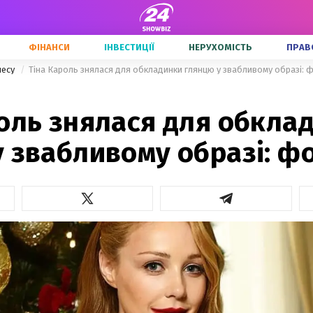
ФІНАНСИ
ІНВЕСТИЦІЇ
НЕРУХОМІСТЬ
ПРАВ
несу
Тіна Кароль знялася для обкладинки глянцю у звабливому образі: 
оль знялася для обкла
 звабливому образі: ф