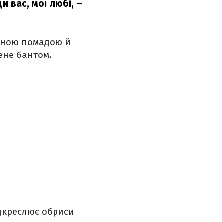
и вас, мої любі,
–
воною помадою й
ене бантом.
ідкреслює обриси