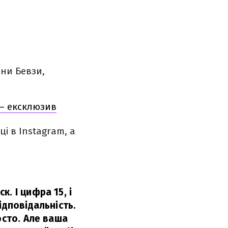
ани Бевзи,
 – ексклюзив
і в Instagram, а
. І цифра 15, і
ідповідальність.
осто. Але ваша