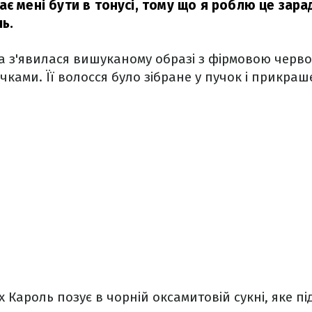
є мені бути в тонусі, тому що я роблю це зарад
ь.
на з'явилася вишуканому образі з фірмовою чер
ками. Її волосся було зібране у пучок і прикраш
х Кароль позує в чорній оксамитовій сукні, яке п