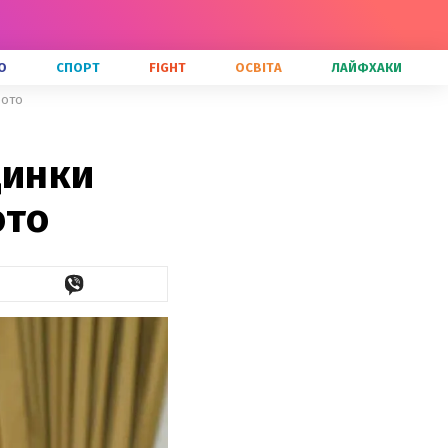
О
СПОРТ
FIGHT
ОСВІТА
ЛАЙФХАКИ
фото
динки
ото