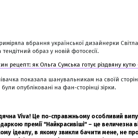
приміряла вбрання української дизайнерки Світл
тендітний образ у новій фотосесії.
ин рецепт: як Ольга Сумська готує різдвяну кутю
півачка показала шанувальникам на своїй сторінц
 були опубліковані на фан-сторінці зірки.
ячна Viva! Це по-справжньому особливий випуск
даркою премії "Найкрасивіші" – це величезна в
ому ідеалу, в якому звикли бачити мене, не пр