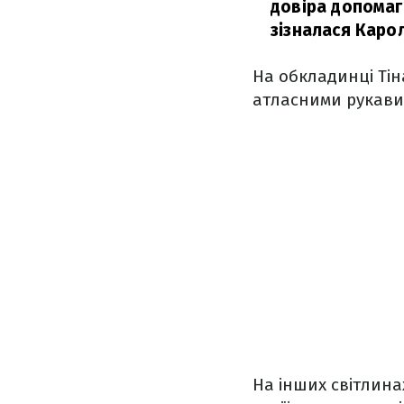
довіра допомага
зізналася Карол
На обкладинці Ті
атласними рукавич
На інших світлина