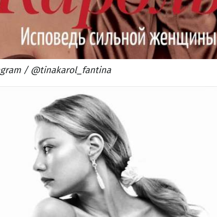
agram / @tinakarol_fantina