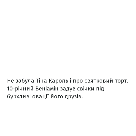
Не забула Тіна Кароль і про святковий торт.
10-річний Веніамін задув свічки під
бурхливі овації його друзів.