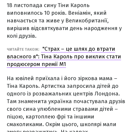
18 листопада сину Тіни Кароль
виповнилось 10 років. Веніамін, який
навчається та живе у Великобританії,
вирішив відсвяткувати день народження у
колі друзів.
"Страх – це шлях до втрати
ЧИТАЙТЕ ТАКОЖ:
власного я": Тіна Кароль про виклик стати
продюсером премії M1
На ювілей приїхала і його зіркова мама –
Тіна Кароль. Артистка запросила дітей до
одного із розважальних центрів Лондона.
Там знаменита українка почастувала друзів
свого сина улюбленими стравами дітей –
піцою, картоплею фрі та іншими
смаколиками. Окрім цього, школярі мали
змогу розважитись. На кадрах,