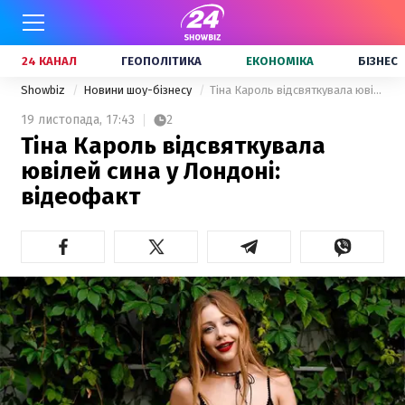
24 КАНАЛ
ГЕОПОЛІТИКА
ЕКОНОМІКА
БІЗНЕС
Showbiz
Новини шоу-бізнесу
Тіна Кароль відсвяткувала ювілей сина у Лондоні: відеофакт
19 листопада,
17:43
2
Тіна Кароль відсвяткувала
ювілей сина у Лондоні:
відеофакт