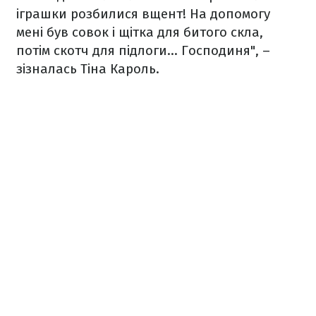
іграшки розбилися вщент! На допомогу
мені був совок і щітка для битого скла,
потім скотч для підлоги... Господиня", –
зізналась Тіна Кароль.