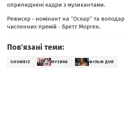
оприлюднені кадри з музикантами.
Режисер - номінант на “Оскар” та володар
численних премій - Бретт Морген.
Пов'язані теми:
SHOWBIZ
МУЗИКА
ФІЛЬМ ДНЯ