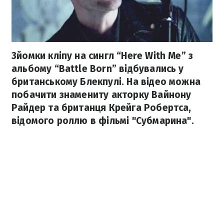
Зйомки кліпу на сингл “Here With Me” з
альбому “Battle Born” відбувались у
британському Блекпулі. На відео можна
побачити знамениту акторку Вайнону
Райдер та британця Крейга Робертса,
відомого роллю в фільмі "Субмарина".