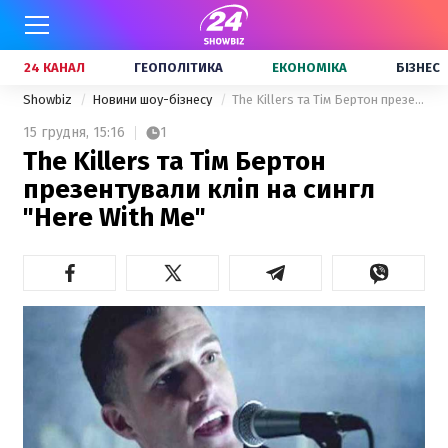
24 КАНАЛ
ГЕОПОЛІТИКА
ЕКОНОМІКА
БІЗНЕС
Showbiz
Новини шоу-бізнесу
The Killers та Тім Бертон презентували кліп на сингл "Here With Me"
15 грудня,
15:16
1
The Killers та Тім Бертон
презентували кліп на сингл
"Here With Me"