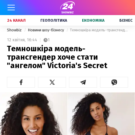
24 КАНАЛ
ГЕОПОЛІТИКА
ЕКОНОМІКА
БІЗНЕС
Showbiz
Новини шоу-бізнесу
Темношкіра модель-трансгендер хоче стати "ангелом" Victoria's Secret
12 квітня,
16:44
1
Темношкіра модель-
трансгендер хоче стати
"ангелом" Victoria's Secret