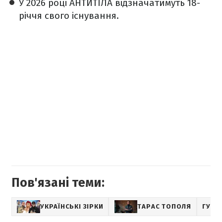
У 2026 році АНТИТІЛА відзначатимуть 18-
річчя свого існування.
Пов'язані теми:
УКРАЇНСЬКІ ЗІРКИ
ТАРАС ТОПОЛЯ
ГУРТ