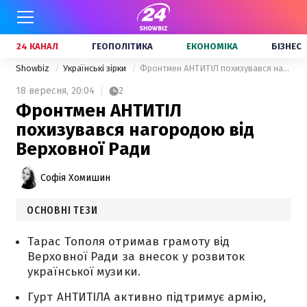
24 КАНАЛ
ГЕОПОЛІТИКА
ЕКОНОМІКА
БІЗНЕС
Showbiz
Українські зірки
Фронтмен АНТИТІЛ похизувався нагородою від Верховної Ради
18 вересня,
20:04
2
Фронтмен АНТИТІЛ
похизувався нагородою від
Верховної Ради
Софія Хомишин
ОСНОВНІ ТЕЗИ
Тарас Тополя отримав грамоту від
Верховної Ради за внесок у розвиток
української музики.
Гурт АНТИТІЛА активно підтримує армію,