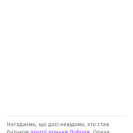
Нагадаємо, що досі невідомо, хто став
батьком
другої доньки Лободи
. Однак