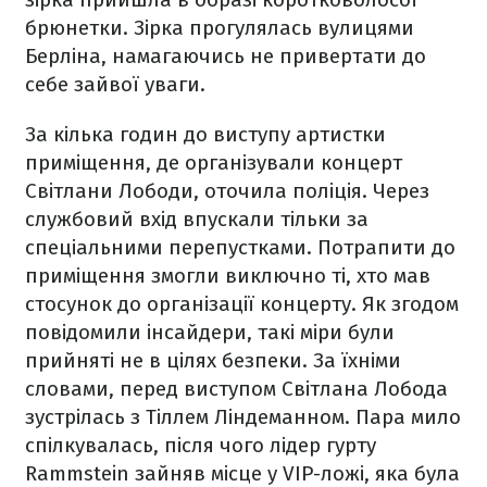
брюнетки. Зірка прогулялась вулицями
Берліна, намагаючись не привертати до
себе зайвої уваги.
За кілька годин до виступу артистки
приміщення, де організували концерт
Світлани Лободи, оточила поліція. Через
службовий вхід впускали тільки за
спеціальними перепустками. Потрапити до
приміщення змогли виключно ті, хто мав
стосунок до організації концерту. Як згодом
повідомили інсайдери, такі міри були
прийняті не в цілях безпеки. За їхніми
словами, перед виступом Світлана Лобода
зустрілась з Тіллем Ліндеманном. Пара мило
спілкувалась, після чого лідер гурту
Rammstein зайняв місце у VIP-ложі, яка була