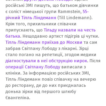
російські ЗМІ пишуть, що батьком дівчинки
є соліст німецької групи Rammstein,
55-
річний Тілль Ліндеманн
(Till Lindemann).
Крім того, прихильники співачки
припускають, що
Тільду назвали на честь
батька
.
Нещодавно артист підігрів ці чутки.
Тілль Ліндеманн приїхав до Москви
та сам
забрав Світлану Лободу з лікарні. Зірці
стало погано на репетиції, згодом медики
діагностували в неї обструкцію нирок
. Після
операції Світлану Лободу
виписали з
клініки. За інформацією російських ЗМІ,
Тілль Ліндеманн повіз співачку на вечерю
до ресторану, де до них приєдналась
донька зірки від першого шлюбу
Євангеліна.