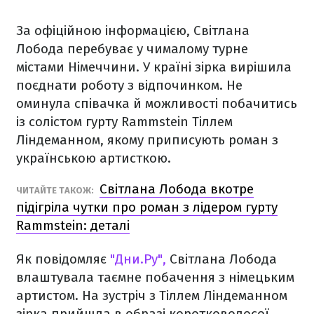
За офіційною інформацією, Світлана
Лобода перебуває у чималому турне
містами Німеччини. У країні зірка вирішила
поєднати роботу з відпочинком. Не
оминула співачка й можливості побачитись
із солістом гурту Rammstein Тіллем
Ліндеманном, якому приписують роман з
українською артисткою.
Світлана Лобода вкотре
ЧИТАЙТЕ ТАКОЖ:
підігріла чутки про роман з лідером гурту
Rammstein: деталі
Як повідомляє
"Дни.Ру",
Світлана Лобода
влаштувала таємне побачення з німецьким
артистом. На зустріч з Тіллем Ліндеманном
зірка прийшла в образі коротковолосої