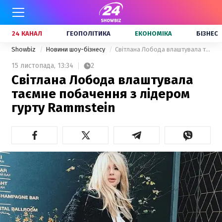
24 КАНАЛ
ГЕОПОЛІТИКА
ЕКОНОМІКА
БІЗНЕС
Showbiz
Новини шоу-бізнесу
Світлана Лобода влаштувала таємне побачення з лідером гурту Rammstein
15 листопада,
13:34
2
Світлана Лобода влаштувала
таємне побачення з лідером
гурту Rammstein