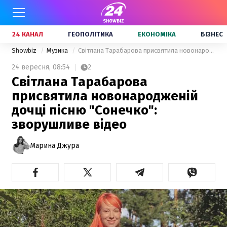
24 КАНАЛ
ГЕОПОЛІТИКА
ЕКОНОМІКА
БІЗНЕС
Showbiz
Музика
Світлана Тарабарова присвятила новонародженій дочці пісню "Сонечко": зворушливе відео
24 вересня,
08:54
2
Світлана Тарабарова
присвятила новонародженій
дочці пісню "Сонечко":
зворушливе відео
Марина Джура