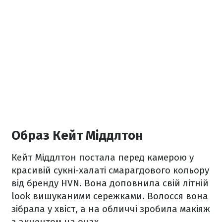
Образ Кейт Міддлтон
Кейт Міддлтон постала перед камерою у
красивій сукні-халаті смарагдового кольору
від бренду HVN. Вона доповнила свій літній
look вишуканими сережками. Волосся вона
зібрала у хвіст, а на обличчі зробила макіяж
з акцентом на очах.