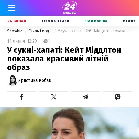
24 КАНАЛ
ГЕОПОЛІТИКА
ЕКОНОМІКА
БІЗНЕС
Showbiz
Стиль і мода
У сукні-халаті: Кейт Міддлтон показала красивий літній образ
11 липня,
12:29
1
У сукні-халаті: Кейт Міддлтон
показала красивий літній
образ
Христина Кобак