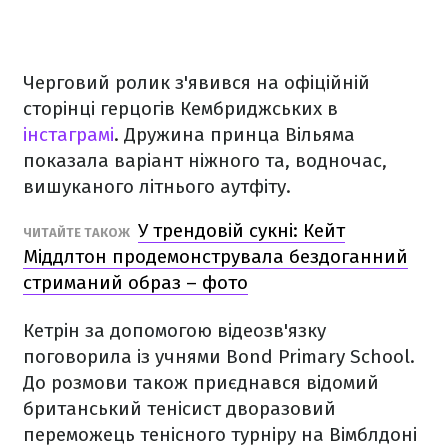
Черговий ролик з'явився на офіційній
сторінці герцогів Кембриджських в
інстаграмі
. Дружина принца Вільяма
показала варіант ніжного та, водночас,
вишуканого літнього аутфіту.
У трендовій сукні: Кейт
ЧИТАЙТЕ ТАКОЖ
Міддлтон продемонструвала бездоганний
стриманий образ – фото
Кетрін за допомогою відеозв'язку
поговорила із учнями Bond Primary School.
До розмови також приєднався відомий
британський тенісист дворазовий
переможець тенісного турніру на Вімблдоні