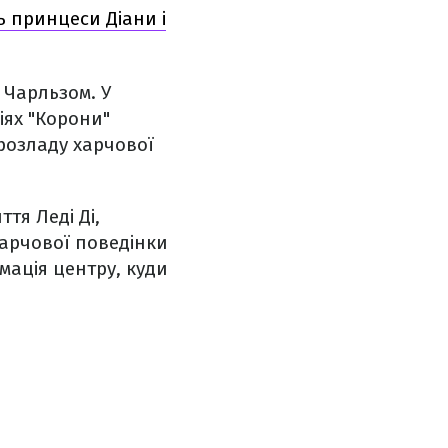
ь принцеси Діани і
 Чарльзом. У
іях "Корони"
 розладу харчової
тя Леді Ді,
харчової поведінки
мація центру, куди