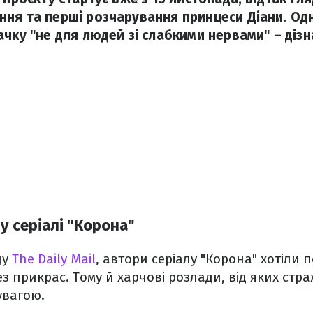
ня та перші розчарування принцеси Діани. Од
ачку "не для людей зі слабкими нервами" – дізн
у серіалі "Корона"
ду
The Daily Mail
, автори серіалу "Корона" хотіли 
з прикрас. Тому й харчові розлади, від яких стра
увагою.