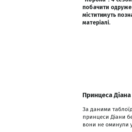
побачити одружен
міститимуть позн
матеріалі.
Принцеса Діана 
За даними таблої
принцеси Діани бе
вони не оминули 