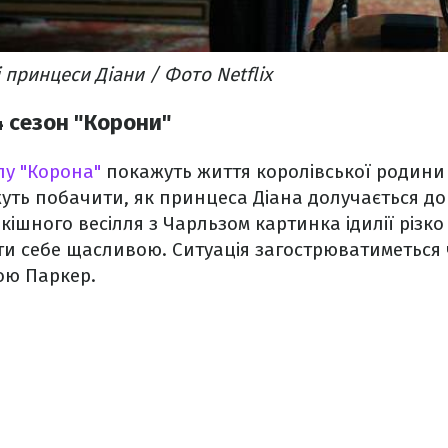
 принцеси Діани / Фото Netflix
4 сезон "Корони"
алу "Корона"
покажуть життя королівської родини 
жуть побачити, як принцеса Діана долучається до
зкішного весілля з Чарльзом картинка ідилії різко
ати себе щасливою. Ситуація загострюватиметься
ою Паркер.