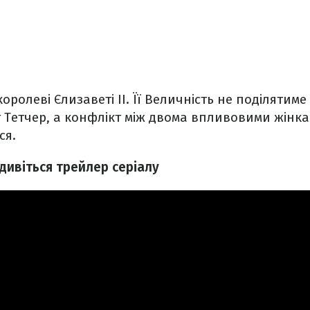
королеві Єлизаветі ІІ. Її Величність не поділятим
 Тетчер, а конфлікт між двома впливовими жінка
ся.
 дивіться трейлер серіалу