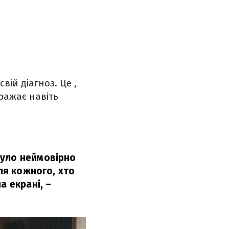
вій діагноз. Це ,
ражає навіть
було неймовірно
ля кожного, хто
а екрані, –