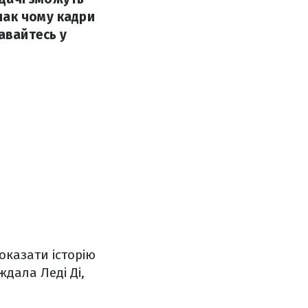
нак чому кадри
авайтесь у
показати історію
ждала Леді Ді,