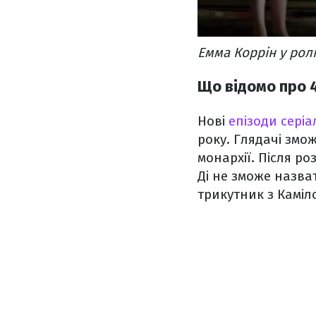
Емма Коррін у ролі
Що відомо про 
Нові
епізоди сері
року. Глядачі змо
монархії. Після ро
Ді не зможе назв
трикутник з Каміл