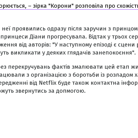
торюється, – зірка "Корони" розповіла про схожіст
в неї проявились одразу після заручин з принцом
принцеси Діани прогресувала. Відтак у трьох сер
ження від авторів: "У наступному епізоді є сцени
жуть викликати у деяких глядачів занепокоєння".
ез перекручувань фактів змалювати цей етап жит
цювали з організацією з боротьби із розладом 
ередженні від Netflix буде також контактна інфор
ожуть звернутись за допмогою.