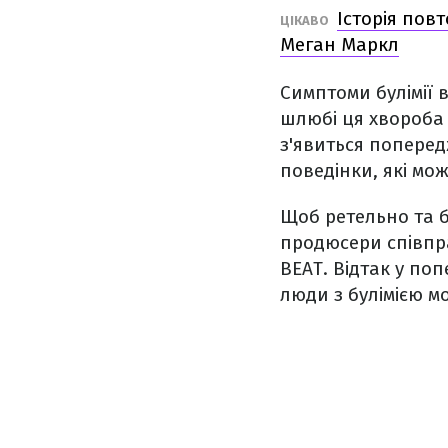
Історія пов
ЦІКАВО
Меган Маркл
Симптоми булімії 
шлюбі ця хвороба 
з'явиться поперед
поведінки, які мо
Щоб ретельно та б
продюсери співпра
BEAT. Відтак у поп
люди з булімією м