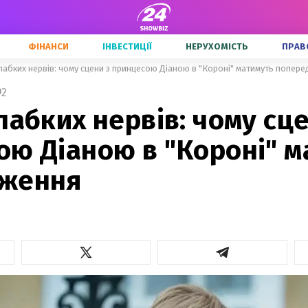
ФІНАНСИ
ІНВЕСТИЦІЇ
НЕРУХОМІСТЬ
ПРАВ
лабких нервів: чому сцени з принцесою Діаною в "Короні" матимуть попер
2
лабких нервів: чому сце
ою Діаною в "Короні" м
ження