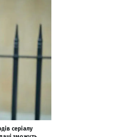
одів серіалу
ядачі зможуть