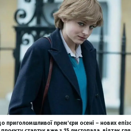
 до приголомшливої прем'єри осені – нових епіз
 проєкту стартує вже з 15 листопада, відтак гл