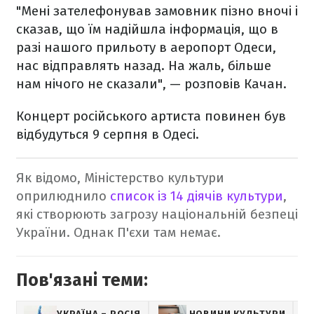
"Мені зателефонував замовник пізно вночі і
сказав, що їм надійшла інформація, що в
разі нашого прильоту в аеропорт Одеси,
нас відправлять назад. На жаль, більше
нам нічого не сказали", — розповів Качан.
Концерт російського артиста повинен був
відбудуться 9 серпня в Одесі.
Як відомо, Міністерство культури
оприлюднило
список із 14 діячів культури
,
які створюють загрозу національній безпеці
України. Однак П'єхи там немає.
Пов'язані теми:
УКРАЇНА – РОСІЯ
НОВИНИ КУЛЬТУРИ
S