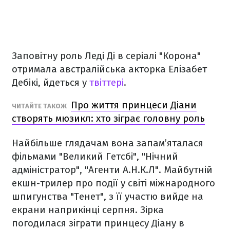
Заповітну роль Леді Ді в серіалі "Корона"
отримала австралійська акторка Елізабет
Дебікі, йдеться у
твіттері
.
Про життя принцеси Діани
ЧИТАЙТЕ ТАКОЖ
створять мюзикл: хто зіграє головну роль
Найбільше глядачам вона запам’яталася
фільмами "Великий Гетсбі", "Нічний
адміністратор", "Агенти А.Н.К.Л". Майбутній
екшн-трилер про події у світі міжнародного
шпигунства "Тенет", з її участю вийде на
екрани наприкінці серпня. Зірка
погодилася зіграти принцесу Діану в