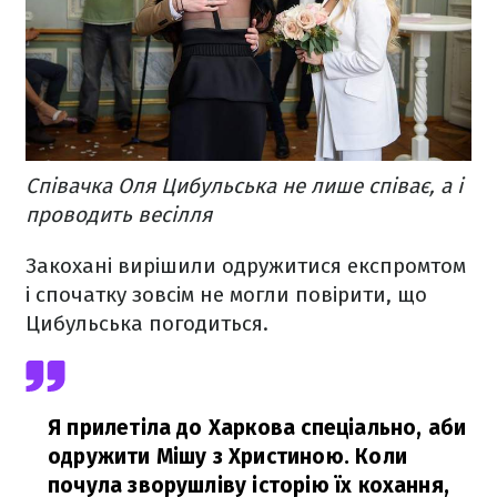
Співачка Оля Цибульська не лише співає, а і
проводить весілля
Закохані вирішили одружитися експромтом
і спочатку зовсім не могли повірити, що
Цибульська погодиться.
Я прилетіла до Харкова спеціально, аби
одружити Мішу з Христиною. Коли
почула зворушліву історію їх кохання,