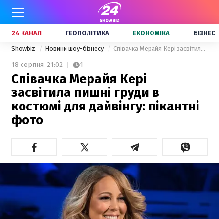
24 КАНАЛ
ГЕОПОЛІТИКА
ЕКОНОМІКА
БІЗНЕС
Showbiz
Новини шоу-бізнесу
Співачка Мерайя Кері засвітила пишні груди в костюмі для дайвінгу: пікантні фото
18 серпня,
21:02
1
Співачка Мерайя Кері
засвітила пишні груди в
костюмі для дайвінгу: пікантні
фото