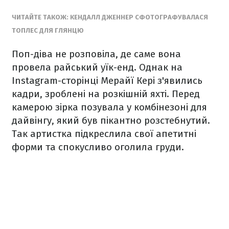
ЧИТАЙТЕ ТАКОЖ: КЕНДАЛЛ ДЖЕННЕР СФОТОГРАФУВАЛАСЯ
ТОПЛЕС ДЛЯ ГЛЯНЦЮ
Поп-діва не розповіла, де саме вона
провела райський уїк-енд. Однак на
Instagram-сторінці Мерайї Кері з'явились
кадри, зроблені на розкішній яхті. Перед
камерою зірка позувала у комбінезоні для
дайвінгу, який був пікантно розстебнутий.
Так артистка підкреслила свої апетитні
форми та спокусливо оголила груди.