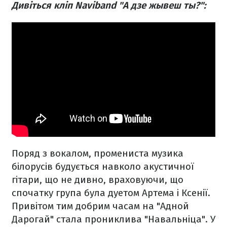
Дивіться кліп Naviband "А дзе жывеш ты?":
Поряд з вокалом, промениста музика
білорусів будується навколо акустичної
гітари, що не дивно, враховуючи, що
спочатку група була дуетом Артема і Ксенії.
Привітом тим добрим часам на "Адной
Дарогай" стала прониклива "Навальніца". У