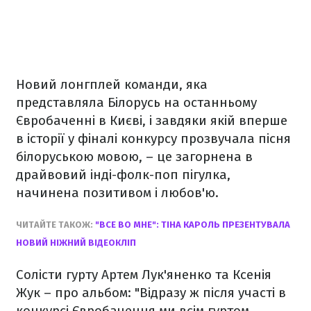
Новий лонгплей команди, яка
представляла Білорусь на останньому
Євробаченні в Києві, і завдяки якій вперше
в історії у фіналі конкурсу прозвучала пісня
білоруською мовою, – це загорнена в
драйвовий інді-фолк-поп пігулка,
начинена позитивом і любов'ю.
ЧИТАЙТЕ ТАКОЖ:
"ВСЕ ВО МНЕ": ТІНА КАРОЛЬ ПРЕЗЕНТУВАЛА
НОВИЙ НІЖНИЙ ВІДЕОКЛІП
Солісти гурту Артем Лук'яненко та Ксенія
Жук – про альбом: "Відразу ж після участі в
конкурсі Євробачення ми всім гуртом