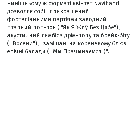
нинішньому ж форматі квінтет Naviband
дозволяє собі і прикрашений
фортепіанними партіями заводний
гітарний поп-рок ( "Як Я Жиў Без Цябе"), і
акустичний симбіоз дрім-попу та брейк-біту
( "Восени"), і замішані на кореневому блюзі
епічні балади ( "Мы Прачынаемся")".