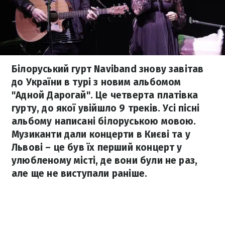
Білоруський гурт Naviband знову завітав
до України в турі з новим альбомом
"Адной Дарогай". Це четверта платівка
гурту, до якої увійшло 9 треків. Усі пісні
альбому написані білоруською мовою.
Музиканти дали концерти в Києві та у
Львові – це був їх перший концерт у
улюбленому місті, де вони були не раз,
але ще не виступали раніше.