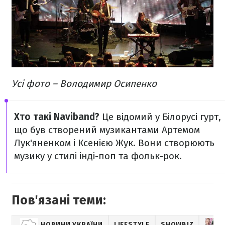
Усі фото – Володимир Осипенко​
Хто такі Naviband?
Це відомий у Білорусі гурт,
що був створений музикантами Артемом
Лук'яненком і Ксенією Жук. Вони створюють
музику у стилі інді-поп та фольк-рок.
Пов'язані теми:
НОВИНИ УКРАЇНИ
LIFESTYLE
SHOWBIZ