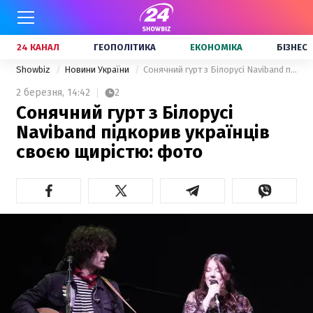
24 КАНАЛ
ГЕОПОЛІТИКА
ЕКОНОМІКА
БІЗНЕС
Showbiz
Новини України
Сонячний гурт з Білорусі Naviband підкорив українців своєю щирістю: фото
2 березня,
14:42
2
Сонячний гурт з Білорусі
Naviband підкорив українців
своєю щирістю: фото