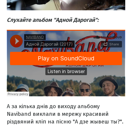
Слухайте альбом "Адной Дарогай":
А за кілька днів до виходу альбому
Naviband виклали в мережу красивий
різдвяний кліп на пісню "А дзе жывеш ты?".