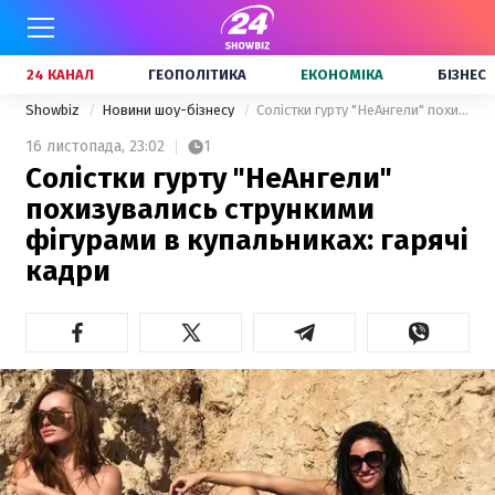
24 КАНАЛ
ГЕОПОЛІТИКА
ЕКОНОМІКА
БІЗНЕС
Showbiz
Новини шоу-бізнесу
Солістки гурту "НеАнгели" похизувались стрункими фігурами в купальниках: гарячі кадри
16 листопада,
23:02
1
Солістки гурту "НеАнгели"
похизувались стрункими
фігурами в купальниках: гарячі
кадри