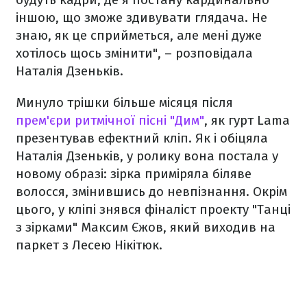
іншою, що зможе здивувати глядача. Не
знаю, як це сприйметься, але мені дуже
хотілось щось змінити", – розповідала
Наталія Дзеньків.
Минуло трішки більше місяця після
прем'єри ритмічної пісні "Дим"
, як гурт Lama
презентував ефектний кліп. Як і обіцяла
Наталія Дзеньків, у ролику вона постала у
новому образі: зірка приміряла біляве
волосся, змінившись до невпізнання. Окрім
цього, у кліпі знявся фіналіст проекту "Танці
з зірками" Максим Єжов, який виходив на
паркет з Лесею Нікітюк.