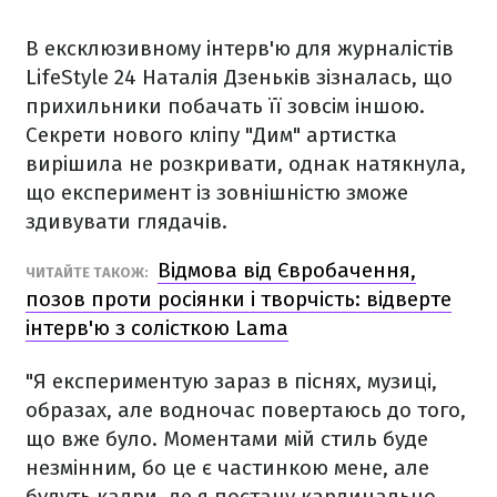
В ексклюзивному інтерв'ю для журналістів
LifeStyle 24 Наталія Дзеньків зізналась, що
прихильники побачать її зовсім іншою.
Секрети нового кліпу "Дим" артистка
вирішила не розкривати, однак натякнула,
що експеримент із зовнішністю зможе
здивувати глядачів.
Відмова від Євробачення,
ЧИТАЙТЕ ТАКОЖ:
позов проти росіянки і творчість: відверте
інтерв'ю з солісткою Lama
"Я експериментую зараз в піснях, музиці,
образах, але водночас повертаюсь до того,
що вже було. Моментами мій стиль буде
незмінним, бо це є частинкою мене, але
будуть кадри, де я постану кардинально