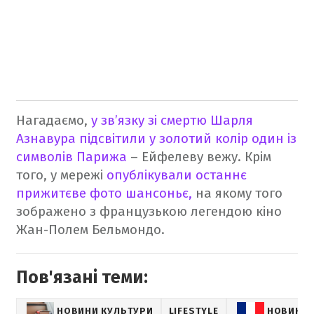
Нагадаємо,
у зв’язку зі смертю Шарля
Азнавура підсвітили у золотий колір один із
символів Парижа
– Ейфелеву вежу. Крім
того, у мережі
опублікували останнє
прижитєве фото шансоньє,
на якому того
зображено з французькою легендою кіно
Жан-Полем Бельмондо.
Пов'язані теми:
НОВИНИ КУЛЬТУРИ
LIFESTYLE
НОВИНИ 