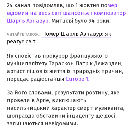
24 канал повідомляв, що 1 жовтня по
мер
відомий на весь світ шансоньє і композитор
Шарль Азнавур
. Митцеві було 94 роки.
Помер Шарль Азнавур: як
ЧИТАЙТЕ ТАКОЖ:
реагує світ
Як сповістив прокурор французького
муніципалітету Тараскон Патрік Дежарден,
артист пішов із життя із природніх причин,
передає радіостанція
Europe 1.
За його словами, результати розтину, яке
провели в Арле, виключають
насильницький характер смерті музиканта,
щоправда обставини інциденту ще досі
залишаються невідомими.