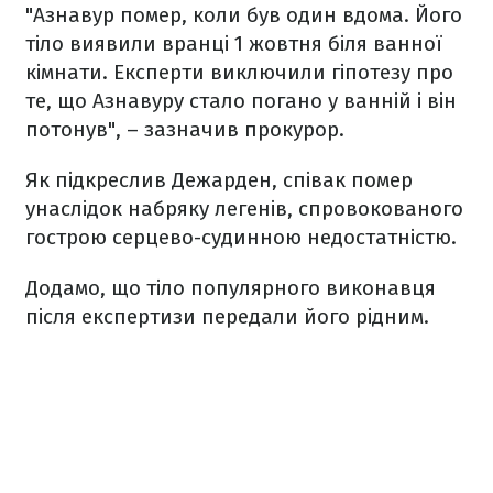
"Азнавур помер, коли був один вдома. Його
тіло виявили вранці 1 жовтня біля ванної
кімнати. Експерти виключили гіпотезу про
те, що Азнавуру стало погано у ванній і він
потонув", – зазначив прокурор.
Як підкреслив Дежарден, співак помер
унаслідок набряку легенів, спровокованого
гострою серцево-судинною недостатністю.
Додамо, що тіло популярного виконавця
після експертизи передали його рідним.