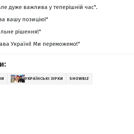
але дуже важлива у теперішній час".
 за вашу позицію!"
ильне рішення!"
ава Україні! Ми переможемо!"
и:
НИ
УКРАЇНСЬКІ ЗІРКИ
SHOWBIZ