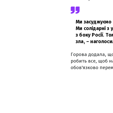
Ми засуджуємо 
Ми солідарні з 
з боку Росії. Т
зла,
– наголосил
Горова додала, що
робить все, щоб н
обов'язково перем