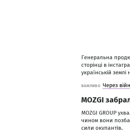
Генеральна продюс
сторінці в інстаг
українській землі
Через вій
ВАЖЛИВО
MOZGI забрал
MOZGI GROUP ухвал
чином вони позбав
сили окупантів.