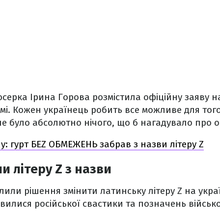
ерка Ірина Горова розмістила офіційну заяву н
рамі. Кожен українець робить все можливе для тог
 не було абсолютно нічого, що б нагадувало про 
ну: гурт БЕZ ОБМЕЖЕНЬ забрав з назви літеру Z
и літеру Z з назви
или рішення змінити латинську літеру Z на украї
илися російської свастики та позначень військо