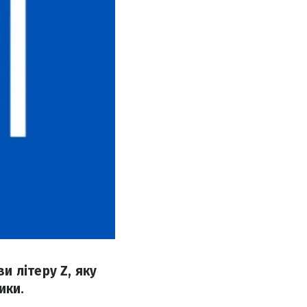
 літеру Z, яку
ики.