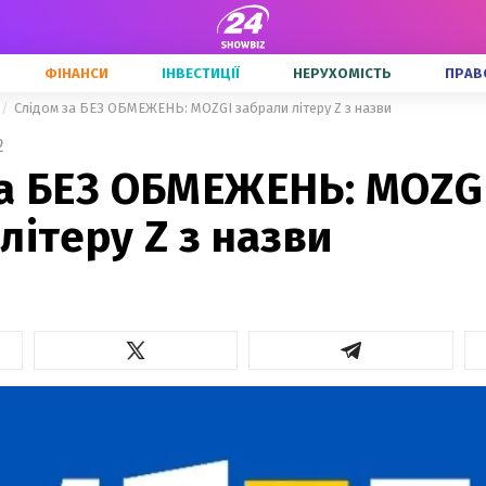
ФІНАНСИ
ІНВЕСТИЦІЇ
НЕРУХОМІСТЬ
ПРАВ
Слідом за БЕЗ ОБМЕЖЕНЬ: MOZGI забрали літеру Z з назви
2
за БЕЗ ОБМЕЖЕНЬ: MOZG
літеру Z з назви