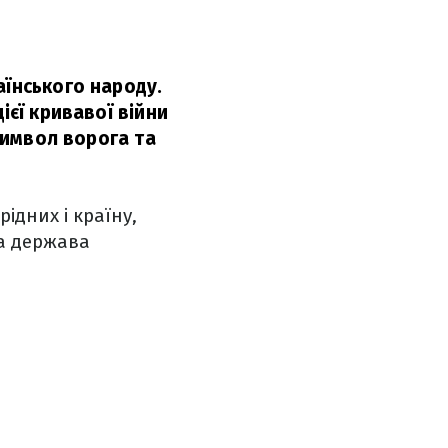
аїнського народу.
ієї кривавої війни
 символ ворога та
ідних і країну,
ша держава