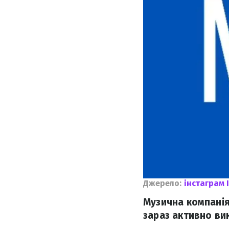
Джерело:
інстаграм 
Музична компанія
зараз активно вик