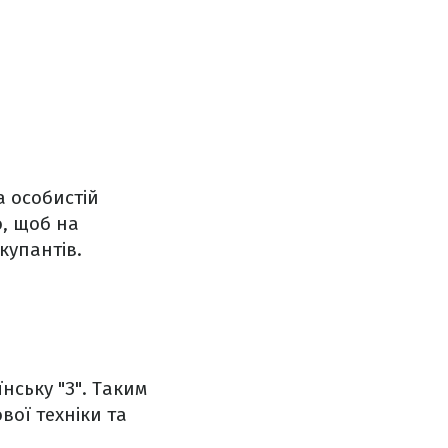
а особистій
о, щоб на
окупантів.
нську "З". Таким
вої техніки та