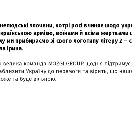
нелюдські злочини, котрі росі вчиняє щодо укр
українською армією, воїнами й всіма жертвами ц
ому ми прибираємо зі свого логотипу літеру Z –
а Ірина.
 велика команда MOZGI GROUP щодня підтримує р
аблизити Україну до перемоги та вірить, що на
оже та буде вільною.