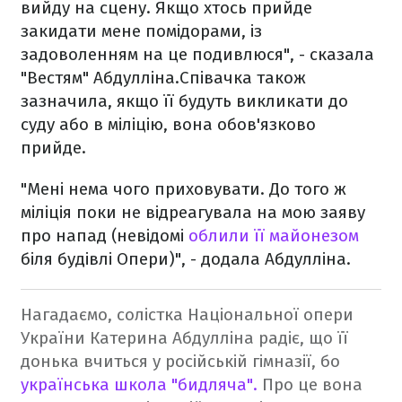
вийду на сцену. Якщо хтось прийде
закидати мене помідорами, із
задоволенням на це подивлюся", - сказала
"Вестям" Абдулліна.
Співачка також
зазначила, якщо її будуть викликати до
суду або в міліцію, вона обов'язково
прийде.
"Мені нема чого приховувати. До того ж
міліція поки не відреагувала на мою заяву
про напад (невідомі
облили її майонезом
біля будівлі Опери)", - додала Абдулліна.
Нагадаємо, солістка Національної опери
України Катерина Абдулліна радіє, що її
донька вчиться у російській гімназії, бо
українська школа "бидляча".
Про це вона