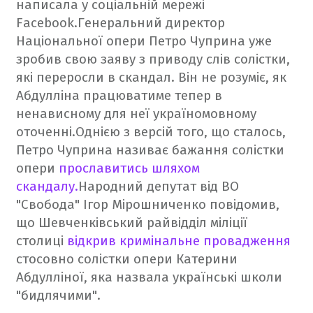
написала у соціальній мережі
Facebook.
Генеральний директор
Національної опери Петро Чуприна уже
зробив свою заяву з приводу слів солістки,
які переросли в скандал. Він не розуміє, як
Абдулліна працюватиме тепер в
ненависному для неї україномовному
оточенні.
Однією з версій того, що сталось,
Петро Чуприна називає бажання солістки
опери
прославитись шляхом
скандалу.
Народний депутат від ВО
"Свобода" Ігор Мірошниченко повідомив,
що Шевченківський райвідділ міліції
столиці
відкрив кримінальне провадження
стосовно солістки опери Катерини
Абдулліної, яка назвала українські школи
"бидлячими".