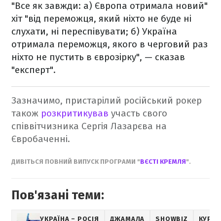
"Все як завжди: а) Європа отримала новий"
хіт "від переможця, який ніхто не буде ні
слухати, ні переспівувати; б) Україна
отримала переможця, якого в черговий раз
ніхто не пустить в єврозірку", — сказав
"експерт".
Зазначимо, пристарілий російський рокер
також
розкритикував
участь свого
співвітчизника Сергія Лазарєва на
Євробаченні.
ДИВІТЬСЯ ПОВНИЙ ВИПУСК ПРОГРАМИ "
ВЄСТІ КРЕМЛЯ
".
Пов'язані теми:
УКРАЇНА – РОСІЯ
ДЖАМАЛА
SHOWBIZ
КУРЙО