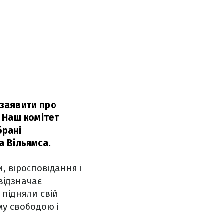
 заявити про
 Наш комітет
брані
 Вільямса.
, віросповідання і
відзначає
і підняли свій
му свободою і