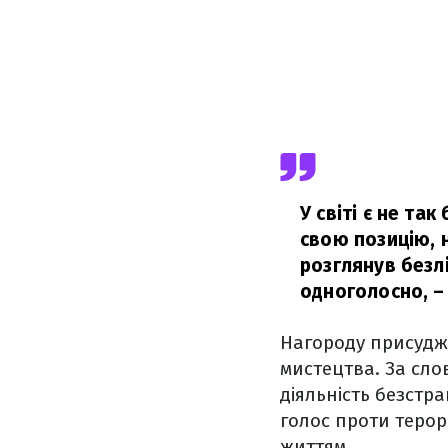
У світі є не та
свою позицію, 
розглянув безлі
одноголосно,
–
Нагороду присуджу
мистецтва. За сло
діяльність безстра
голос проти терор
життям.