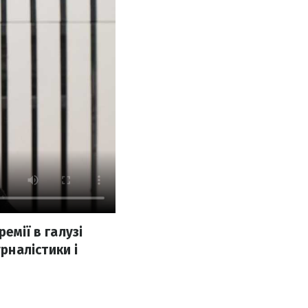
емії в галузі
рналістики і