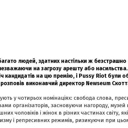
к багато людей, здатних настільки ж безстрашно
незважаючи на загрозу арешту або насильства.
ч кандидатів на цю премію, і Pussy Riot були о
 розповів виконавчий директор Newseum Скотта
ють у чотирьох номінаціях: свобода слова, преси
вами організаторів, засновуючи нагороду, музей 
шних чоловіків і жінок в різних частинах світу, як
изму і репресивних режимів, ризикуючи при цьо