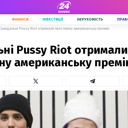
ФІНАНСИ
ІНВЕСТИЦІЇ
НЕРУХОМІСТЬ
ПРАВ
Скандальні Pussy Riot отримали престижну американську премію
ні Pussy Riot отримали
ну американську прем