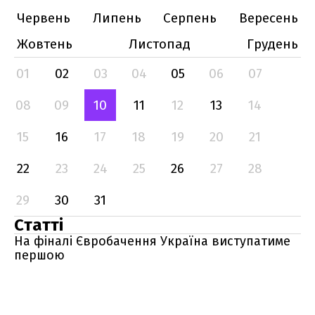
Червень
Липень
Серпень
Вересень
Жовтень
Листопад
Грудень
01
02
03
04
05
06
07
08
09
10
11
12
13
14
15
16
17
18
19
20
21
22
23
24
25
26
27
28
29
30
31
Статті
На фіналі Євробачення Україна виступатиме
першою