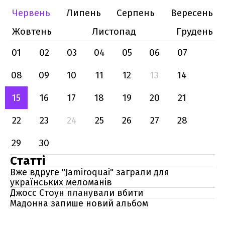
Червень
Липень
Серпень
Вересень
Жовтень
Листопад
Грудень
01
02
03
04
05
06
07
08
09
10
11
12
13
14
15
16
17
18
19
20
21
22
23
24
25
26
27
28
29
30
Статті
Вже вдруге "Jamiroquai" заграли для
українських меломанів
Джосс Стоун планували вбити
Мадонна запише новий альбом