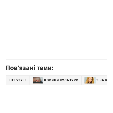
Пов'язані теми:
LIFESTYLE
НОВИНИ КУЛЬТУРИ
ТІНА КА