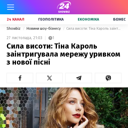
24 КАНАЛ
ГЕОПОЛІТИКА
ЕКОНОМІКА
БІЗНЕС
Showbiz
Новини шоу-бізнесу
Сила висоти: Тіна Кароль заінтригувала мережу уривком з нової пісні
27 листопада,
21:03
1
Сила висоти: Тіна Кароль
заінтригувала мережу уривком
з нової пісні