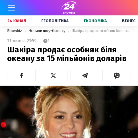
24 КАНАЛ
ГЕОПОЛІТИКА
ЕКОНОМІКА
БІЗНЕС
Showbiz
Новини шоу-бізнесу
Шакіра продає особняк біля океану за 15 мільйонів доларів
31 липня,
23:59
1
Шакіра продає особняк біля
океану за 15 мільйонів доларів