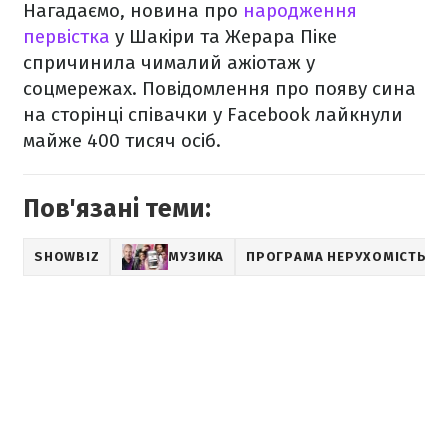
Нагадаємо, новина про
народження
первістка
у Шакіри та Жерара Піке
спричинила чималий ажіотаж у
соцмережах. Повідомлення про появу сина
на сторінці співачки у Facebook лайкнули
майже 400 тисяч осіб.
Пов'язані теми:
SHOWBIZ
МУЗИКА
ПРОГРАМА НЕРУХОМІСТЬ