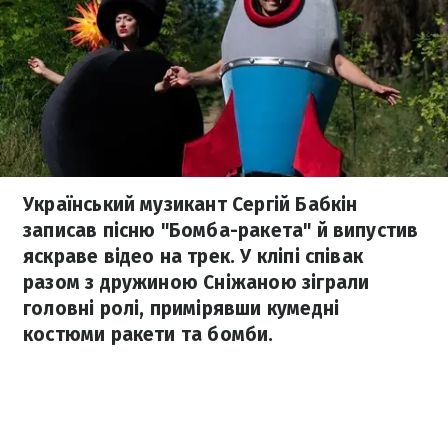
Український музикант Сергій Бабкін
записав пісню "Бомба-ракета" й випустив
яскраве відео на трек. У кліпі співак
разом з дружиною Сніжаною зіграли
головні ролі, примірявши кумедні
костюми ракети та бомби.