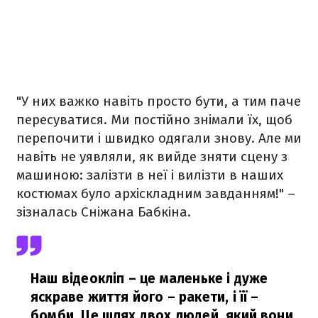
"У них важко навіть просто бути, а тим паче
пересуватися. Ми постійно знімали їх, щоб
перепочити і швидко одягали знову. Але ми
навіть не уявляли, як вийде зняти сцену з
машиною: залізти в неї і вилізти в наших
костюмах було архіскладним завданням!" –
зізналась Сніжана Бабкіна.
Наш відеокліп – це маленьке і дуже
яскраве життя його – ракети, і її –
бомби. Це шлях двох людей, який вони