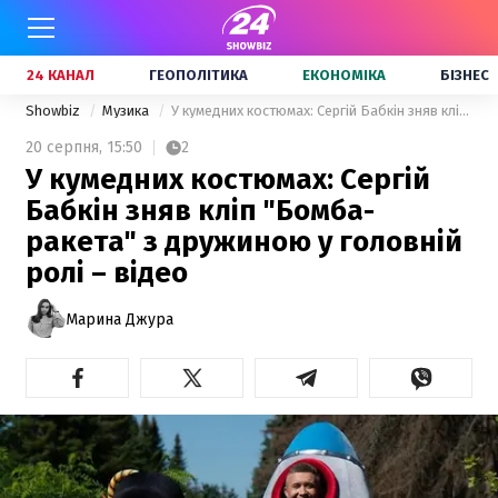
24 КАНАЛ
ГЕОПОЛІТИКА
ЕКОНОМІКА
БІЗНЕС
Showbiz
Музика
У кумедних костюмах: Сергій Бабкін зняв кліп "Бомба-ракета" з дружиною у головній ролі – відео
20 серпня,
15:50
2
У кумедних костюмах: Сергій
Бабкін зняв кліп "Бомба-
ракета" з дружиною у головній
ролі – відео
Марина Джура