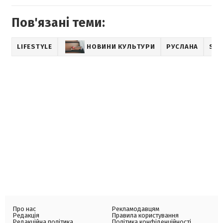
Пов'язані теми:
LIFESTYLE
НОВИНИ КУЛЬТУРИ
РУСЛАНА
SH
Про нас
Рекламодавцям
Редакція
Правила користування
Редакційна політика
Політика конфіденційності