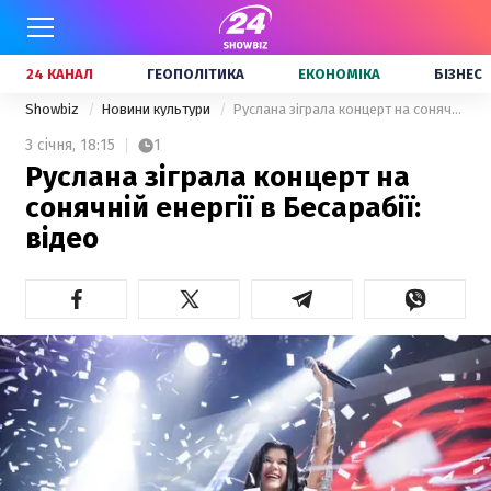
24 КАНАЛ
ГЕОПОЛІТИКА
ЕКОНОМІКА
БІЗНЕС
Showbiz
Новини культури
Руслана зіграла концерт на сонячній енергії в Бесарабії: відео
3 січня,
18:15
1
Руслана зіграла концерт на
сонячній енергії в Бесарабії:
відео