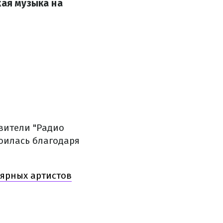
кая музыка на
вители "Радио
тоилась благодаря
лярных артистов