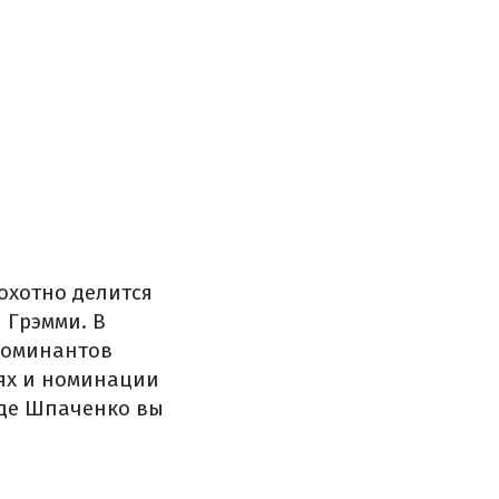
охотно делится
 Грэмми. В
номинантов
иях и номинации
ежде Шпаченко вы