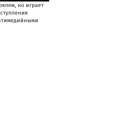
ялем, но играет
ыступления
льтимедийными