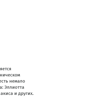
яется
хническом
есть немало
: Эллиотта
акиса и других.