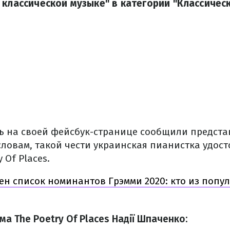
 классической музыке" в категории "Классичес
ь на своей фейсбук-странице сообщили предста
словам, такой чести украинская пианистка удос
 Of Places.
ен список номинантов Грэмми 2020: кто из попу
 The Poetry Of Places Надії Шпаченко: