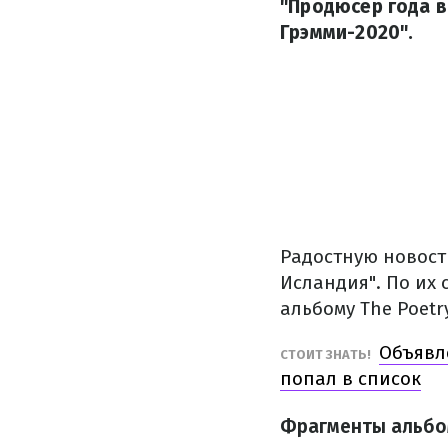
"Продюсер года в
Грэмми-2020".
Радостную новост
Исландия". По их 
альбому The Poetry
Объявл
СТОИТ ЗНАТЬ!
попал в список
Фрагменты альбома