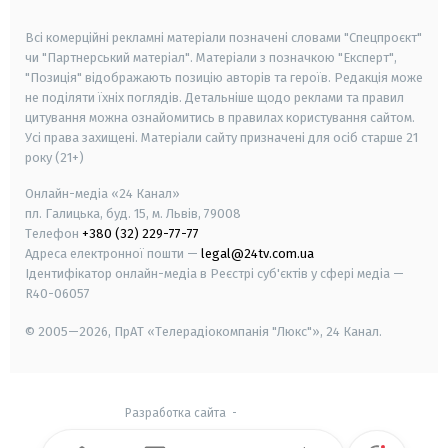
smart tv
samsung smart tv
Всі комерційні рекламні матеріали позначені словами "Спецпроєкт"
чи "Партнерський матеріал". Матеріали з позначкою "Експерт",
"Позиція" відображають позицію авторів та героїв. Редакція може
не поділяти їхніх поглядів. Детальніше щодо реклами та правил
цитування можна ознайомитись в правилах користування сайтом.
Усі права захищені.
Матеріали сайту призначені для осіб старше
21
року (21+)
Онлайн-медіа «24 Канал»
пл. Галицька, буд. 15, м. Львів, 79008
Телефон
+380 (32) 229-77-77
Адреса електронної пошти —
legal@24tv.com.ua
Ідентифікатор онлайн-медіа в Реєстрі суб'єктів у сфері медіа —
R40-06057
© 2005—2026,
ПрАТ «Телерадіокомпанія "Люкс"», 24 Канал.
Разработка сайта
-