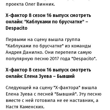
проекта Олег Винник.
Х
-фактор
8 сезон
16
выпуск
смотреть
онлайн:
"
Каблуками
по
брусчатке"
–
Despacito
Первыми на сцену вышла группа
"Каблуками по брусчатке" из команды
Андрея Данилко.
Они перепели самую
популярную песню 2017 года "Despacito".
Х-фактор 8 сезон 16 выпуск смотреть
онлайн: Елена Зуева – Бывший
Следующей на сцену "Х-фактора" вышла
Елена Зуева с песней "Бывший".
Эту песню
вместе с ней готовила не ее наставник, а
Настя Каменских.