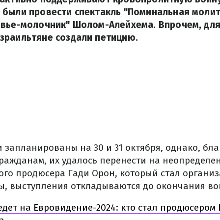
 были провести спектакль "Поминальная молит
евье-молочник" Шолом-Алейхема. Впрочем, дл
зраильтяне создали петицию.
 запланированы на 30 и 31 октября, однако, бл
ажданам, их удалось перенести на неопределен
ого продюсера Гади Орон, который стал организ
ы, выступления откладываются до окончания во
дет на Евровидение-2024: кто стал продюсером 