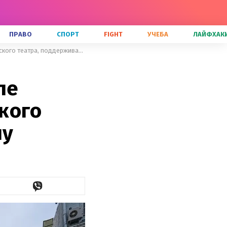
ПРАВО
СПОРТ
FIGHT
УЧЕБА
ЛАЙФХАК
Следует за кораблем, – в Израиле отменили выступление российского театра, поддерживающего войну
ле
кого
ну