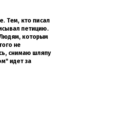
. Тем, кто писал
писывал петицию.
 Людям, которым
того не
усь, снимаю шляпу
ом" идет за