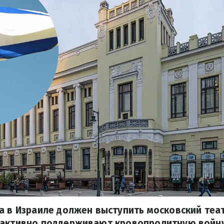
а в Израиле должен выступить московский теат
 активно поддерживают кровопролитную войну