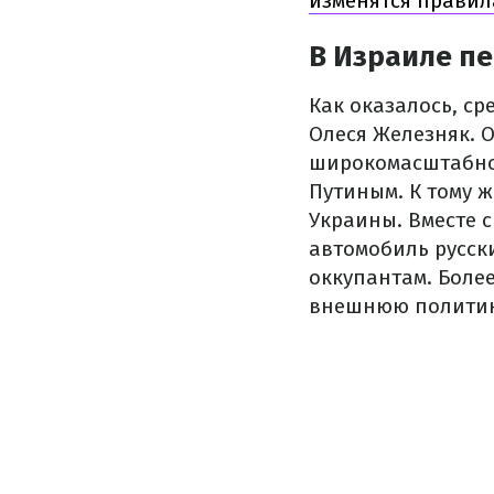
изменятся правил
В Израиле п
Как оказалось, ср
Олеся Железняк. О
широкомасштабно
Путиным. К тому ж
Украины. Вместе 
автомобиль русск
оккупантам. Боле
внешнюю политику