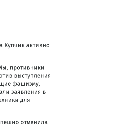
а Купчик активно
"Мы, противники
ротив выступления
ющие фашизму,
али заявления в
ехники для
спешно отменила