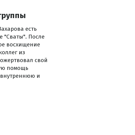
 труппы
Захарова есть
е "Сваты". После
ое восхищение
коллег из
пожертвовал свой
ную помощь
л внутреннюю и