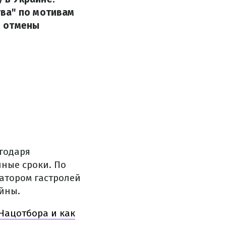
ва" по мотивам
я отмены
агодаря
ные сроки. По
атором гастролей
йны.
Нацотбора и как