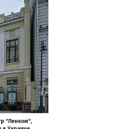
р "Ленком",
 в Украине.