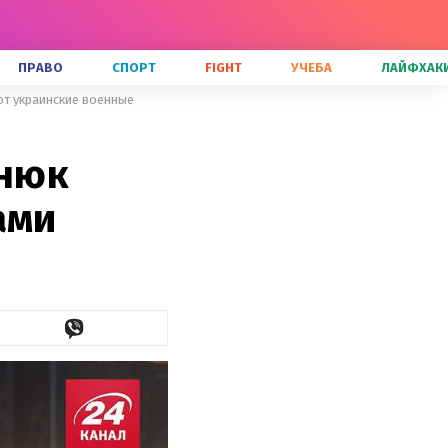
ПРАВО
СПОРТ
FIGHT
УЧЕБА
ЛАЙФХАК
ют украинские военные
енюк
ами