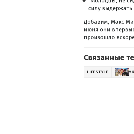
"Молодцы, не си
силу выдержать 
Добавим, Макс Ми
июня они впервые
произошло вскоре 
Связанные т
LIFESTYLE
У