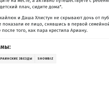
дите на месте, а активно путешествуете с ребенк
детский плач, сидите дома".
хайлюк и Даша Хлистун не скрывают дочь от пуб
 показали ее лицо, снявшись в первой семейной
после того, как пара крестила Ариану.
емы:
КРАИНСКИЕ ЗВЕЗДЫ
SHOWBIZ