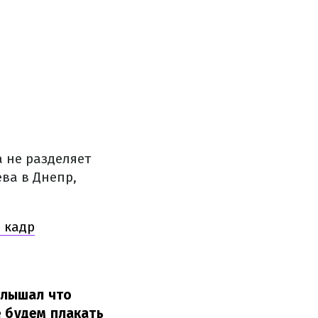
а не разделяет
ева в Днепр,
 кадр
 слышал что
е будем плакать