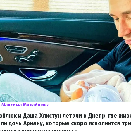
м Максима Михайлюка
айлюк и Даша Хлистун летали в Днепр, где жив
яли дочь Ариану, которые скоро исполнится три
евочка перенесла непросто.