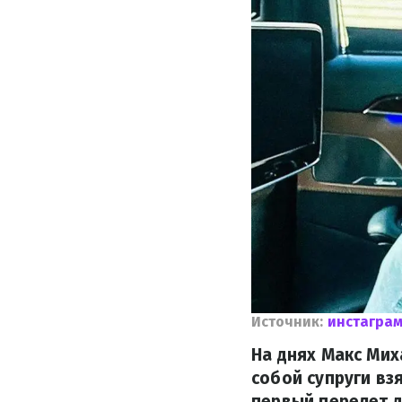
Источник:
инстагра
На днях Макс Мих
собой супруги вз
первый перелет д