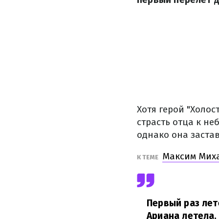
Хотя герой "Холос
страсть отца к не
однако она заста
Максим Миха
К ТЕМЕ
Первый раз лет
Ариана летела.