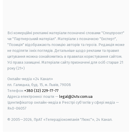
android
apple
smart tv
samsung smart tv
Всі комерційні рекламні матеріали позначені словами "Спецпроєкт"
чи "Партнерський матеріал". Матеріали з позначкою "Експерт",
"Позиція" відображають позицію авторів та героїв. Редакція може
не поділяти їхніх поглядів. Детальніше щодо реклами та правил
цитування можна ознайомитись в правилах користування сайтом.
Усі права захищені.
Матеріали сайту призначені для осіб старше
21
року (21+)
Онлайн-медіа «24 Канал»
пл. Галицька, буд. 15, м. Львів, 79008
Телефон
+380 (32) 229-77-77
Адреса електронної пошти —
legal@24tv.com.ua
Ідентифікатор онлайн-медіа в Реєстрі суб'єктів у сфері медіа —
R40-06057
© 2005—2026,
ПрАТ «Телерадіокомпанія "Люкс"», 24 Канал.