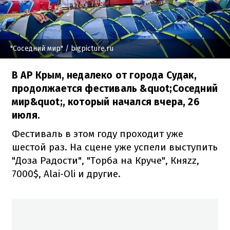
"Соседний мир"
/ bigpicture.ru
В АР Крым, недалеко от города Судак,
продолжается фестиваль &quot;Соседний
мир&quot;, который начался вчера, 26
июля.
Фестиваль в этом году проходит уже
шестой раз. На сцене уже успели выступить
"Доза Радости", "Торба на Круче", Княzz,
7000$, Alai-Oli и другие.